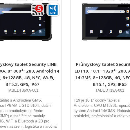
slový tablet Security LINE
Průmyslový tablet Securi
A, 8" 800*1280, Android 14
EDT19, 10.1" 1920*1200, 
 8+128GB, 4G, NFC, Wi-Fi,
14 GMS, 8+128GB, 4G, NFC,
BT5.2, GPS, IP67
BT5.1, GPS, IP65
TABEDT86XA-001
TABEDT19A-001
tablet s Androidem GMS,
T19 je 10,1" odolný tablet s
kace IP67/MIL-STD-810H, duální
Androidem. CPU MT8781, operač
s automatickým ostřením
systém Android 14/GMS. Robustn
MP) a rozšiřitelné moduly
praktický, profesionální a efektivn
G, WiFi a Bluetooth a 2D pro
ové nasazení, logistiku a náročná