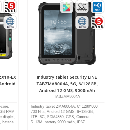
 ZX10-EX
Industry tablet Security LINE
 Android
TABZMA8004A, 5G, 6/128GB,
Android 12 GMS, 9000mAh
TABZMA8004A
core,
Industry tablet ZMA8004A, 8" 1280*800,
 4GB RAM
700 Nits, Android 12 GMS, 6+128GB,
 displej,
LTE, 5G, SDM4350, GPS, Camera:
 baterie
5+13M, battery 9000 mAh, IP67
s