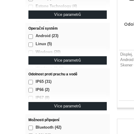
Estone Technology
(4)
Getac
(2)
Více parametrů
MSI
(3)
Odol
Operační systém
Panasonic
(4)
Android
(23)
Point Mobile
(1)
Linux
(5)
Security LINE
(27)
Windows
(20)
Displej
UROVO
(1)
Android
Windows 10
(1)
Více parametrů
Skener
Windows 11
(2)
Odolnost proti prachu a vodě
IP65
(31)
IP66
(2)
IP67
(8)
IP68
(2)
Více parametrů
Možnosti připojení
Bluetooth
(42)