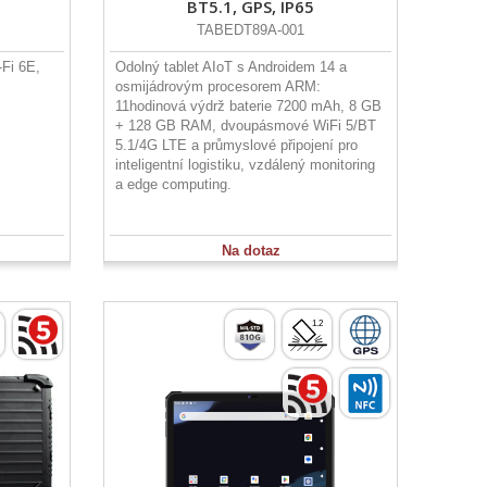
BT5.1, GPS, IP65
TABEDT89A-001
Fi 6E,
Odolný tablet AIoT s Androidem 14 a
osmijádrovým procesorem ARM:
11hodinová výdrž baterie 7200 mAh, 8 GB
+ 128 GB RAM, dvoupásmové WiFi 5/BT
5.1/4G LTE a průmyslové připojení pro
inteligentní logistiku, vzdálený monitoring
a edge computing.
Na dotaz