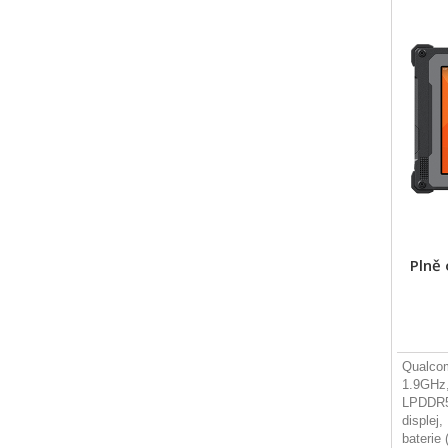
Plně
Qualco
1.9GHz,
LPDDR5,
displej
baterie