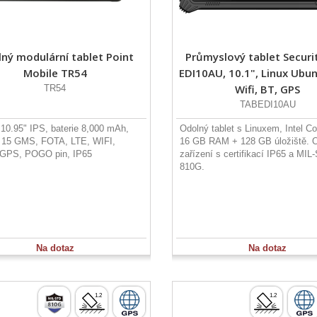
ný modulární tablet Point
Průmyslový tablet Securi
Mobile TR54
EDI10AU, 10.1", Linux Ubun
Wifi, BT, GPS
TR54
TABEDI10AU
, 10.95" IPS, baterie 8,000 mAh,
Odolný tablet s Linuxem, Intel Cor
 15 GMS, FOTA, LTE, WIFI,
16 GB RAM + 128 GB úložiště. 
 GPS, POGO pin, IP65
zařízení s certifikací IP65 a MIL
810G.
Na dotaz
Na dotaz