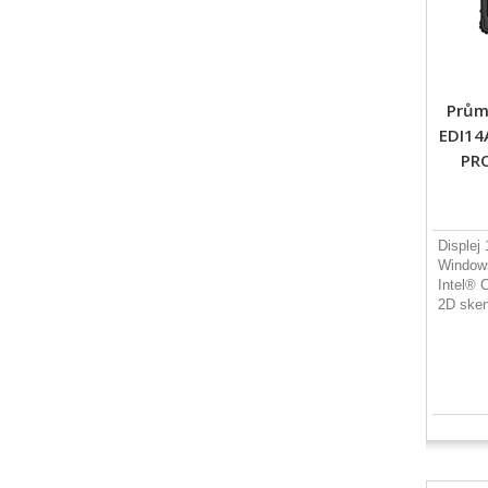
Průmy
EDI14
PRO
Displej 
Window
Intel® 
2D sken