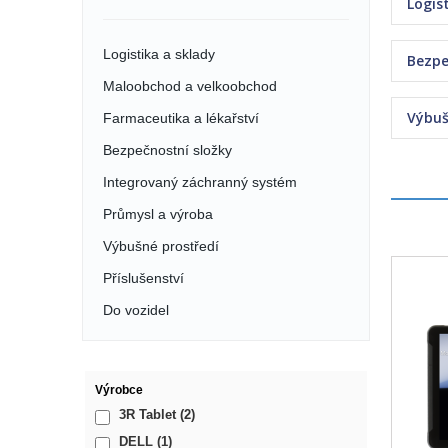
Logis
Logistika a sklady
Bezpe
Maloobchod a velkoobchod
Výbuš
Farmaceutika a lékařství
Bezpečnostní složky
Integrovaný záchranný systém
Průmysl a výroba
Výbušné prostředí
Příslušenství
Do vozidel
Výrobce
3R Tablet
(2)
DELL
(1)