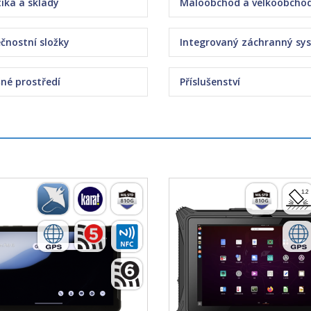
tika a sklady
Maloobchod a velkoobcho
čnostní složky
Integrovaný záchranný sy
né prostředí
Příslušenství