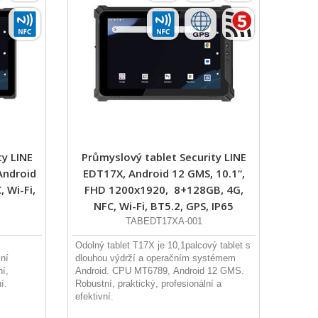
ty LINE
Průmyslový tablet Security LINE
Android
EDT17X, Android 12 GMS, 10.1“,
 Wi-Fi,
FHD 1200x1920, 8+128GB, 4G,
NFC, Wi-Fi, BT5.2, GPS, IP65
TABEDT17XA-001
Odolný tablet T17X je 10,1palcový tablet s
ní
dlouhou výdrží a operačním systémem
í,
Android. CPU MT6789, Android 12 GMS.
í.
Robustní, praktický, profesionální a
efektivní.