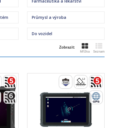
d
Farmaceutika a lékařství
stém
Průmysl a výroba
Do vozidel
Zobrazit:
Mřížka
Seznam