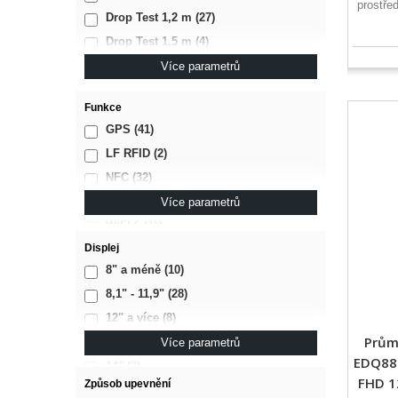
prostřed
Drop Test 1,2 m
(27)
Drop Test 1,5 m
(4)
Drop Test 1,8 m
(1)
Více parametrů
Funkce
GPS
(41)
LF RFID
(2)
NFC
(32)
WIFI 5 (AC)
(35)
Více parametrů
WIFI 6
(11)
Displej
WiFi Fast Roaming
(1)
8" a méně
(10)
8,1" - 11,9"
(28)
12" a více
(8)
Průmy
13" a méně
(19)
Více parametrů
EDQ885
14"
(2)
FHD 1
Způsob upevnění
15" a více
(1)