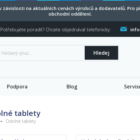
 závislosti na aktuálních cenách výrobců a dodavatelů. Pro
obchodní oddělení.
Potřebujete poradit? Chcete objednávat telefonicky:
inf
Hledej
Podpora
Blog
Servis
lné tablety
Odolné tablety