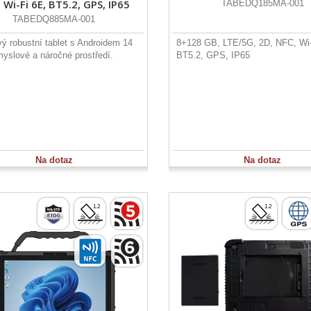
 Wi-Fi 6E, BT5.2, GPS, IP65
TABEDQ185MA-001
TABEDQ885MA-001
vý robustní tablet s Androidem 14
8+128 GB, LTE/5G, 2D, NFC, Wi-
myslové a náročné prostředí.
BT5.2, GPS, IP65
Na dotaz
Na dotaz