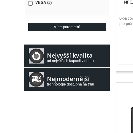
NFC,
VESA
(3)
Více než 5"
(6)
8-palco
pro prů
Více parametrů
Nejvyšší kvalita
od největších kapacit v oboru
Nejmodernější
technologie dostupná na trhu