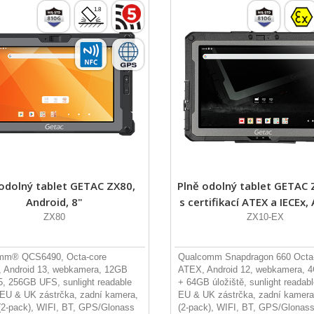
 odolný tablet GETAC ZX80,
Plně odolný tablet GETAC
Android, 8"
s certifikací ATEX a IECEx,
ZX80
ZX10-EX
mm® QCS6490, Octa-core
Qualcomm Snapdragon 660 Octa-
 Android 13, webkamera, 12GB
ATEX, Android 12, webkamera,
 256GB UFS, sunlight readable
+ 64GB úložiště, sunlight readable
, EU & UK zástrčka, zadní kamera,
EU & UK zástrčka, zadní kamera,
 (2-pack), WIFI, BT, GPS/Glonass
(2-pack), WIFI, BT, GPS/Glonas