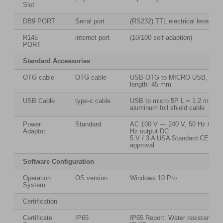
Slot
DB9 PORT
Serial port
(RS232) TTL electrical level
R145
internet port
(10/100 self-adaption)
PORT
Standard Accessories
OTG cable
OTG cable
USB OTG to MICRO USB, cabl
length: 45 mm
USB Cable
type-c cable
USB to micro 5P L = 1.2 m 4co
aluminum foil shield cable
Power
Standard
AC 100 V — 240 V, 50 Hz / 60
Adaptor
Hz output DC
5 V / 3 A USA Standard CE
approval
Software Configuration
Operation
OS version
Windows 10 Pro
System
Certification
Certificate
IP65
IP65 Report: Water resistance: