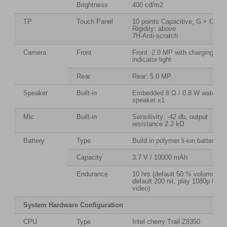
Brightness
400 cd/m2
TP
Touch Panel
10 points Capacitive, G + G,
Rigidity: above
7H-Anti-scratch
Camera
Front
Front: 2.0 MP with charging
indicator light
Rear
Rear: 5.0 MP
Speaker
Built-in
Embedded 8 Ω / 0.8 W waterpro
speaker x1
Mic
Built-in
Sensitivity: -42 db, output
resistance 2.2 kΩ
Battery
Type
Build in polymer li-ion battery
Capacity
3.7 V / 10000 mAh
Endurance
10 hrs (default 50 % volumn,
default 200 nit, play 1080p HD
video)
System Hardware Configuration
CPU
Type
Intel cherry Trail Z8350