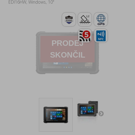
EDI16HW, Windows, 10"
PRODEJ
SKONČIL