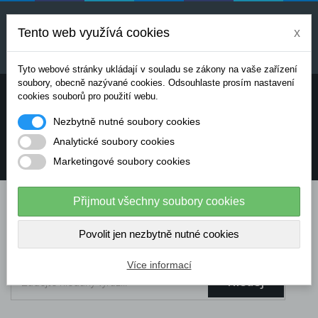
Uvedené ceny jsou orientační a mohou se měnit v
závislosti na aktuálních cenách výrobců a
Tento web využívá cookies
x
dodavatelů. Pro přesnou cenovou nabídku prosím
kontaktujte naše obchodní oddělení.
Tyto webové stránky ukládají v souladu se zákony na vaše zařízení
soubory, obecně nazývané cookies. Odsouhlaste prosím nastavení
Potřebujete poradit? Chcete objednávat telefonicky:
cookies souborů pro použití webu.
Nezbytně nutné soubory cookies
+420 724 136 713
Analytické soubory cookies
Marketingové soubory cookies
info@dataflex-security.com
Přijmout všechny soubory cookies
Povolit jen nezbytně nutné cookies
Více informací
Hledej