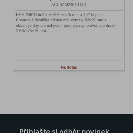
ACCRAM2461U-001
RAM-2461U držák VESA 75×75 mm s 1,5" čepem.
Čtvercová destička držáku má rozměry 92×92 mm a
obsahuje díry pro uchycení přístrojů s přípravou pro držák
VESA 75×75 mm.
Na dotaz
Přihlašte si odběr novinek