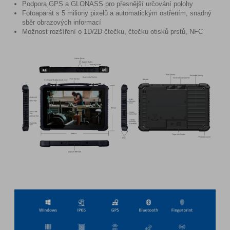
Podpora GPS a GLONASS pro přesnější určování polohy
Fotoaparát s 5 miliony pixelů a automatickým ostřením, snadný
sběr obrazových informací
Možnost rozšíření o 1D/2D čtečku, čtečku otisků prstů, NFC