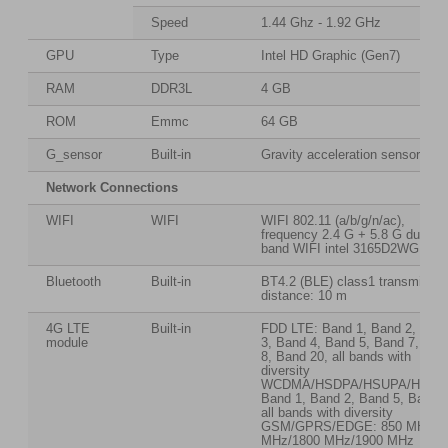
Speed
1.44 Ghz - 1.92 GHz
GPU
Type
Intel HD Graphic (Gen7)
RAM
DDR3L
4 GB
ROM
Emmc
64 GB
G_sensor
Built-in
Gravity acceleration sensor
Network Connections
WIFI
WIFI
WIFI 802.11 (a/b/g/n/ac),
frequency 2.4 G + 5.8 G dual
band WIFI intel 3165D2WG
Bluetooth
Built-in
BT4.2 (BLE) class1 transmissio
distance: 10 m
4G LTE
Built-in
FDD LTE: Band 1, Band 2, Ban
module
3, Band 4, Band 5, Band 7, Ban
8, Band 20, all bands with
diversity
WCDMA/HSDPA/HSUPA/HSPA
Band 1, Band 2, Band 5, Band 8
all bands with diversity
GSM/GPRS/EDGE: 850 MHz/9
MHz/1800 MHz/1900 MHz