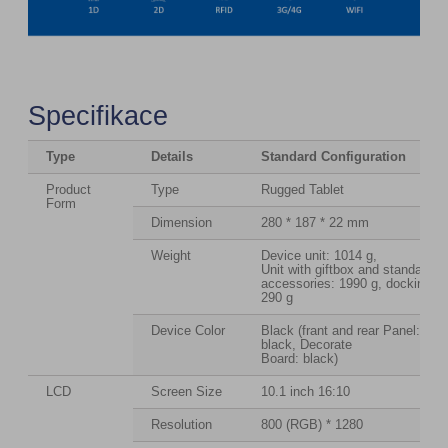
Specifikace
Type
Details
Standard Configuration
Product
Type
Rugged Tablet
Form
Dimension
280 * 187 * 22 mm
Weight
Device unit: 1014 g,
Unit with giftbox and standard
accessories: 1990 g, docking:
290 g
Device Color
Black (frant and rear Panel:
black, Decorate
Board: black)
LCD
Screen Size
10.1 inch 16:10
Resolution
800 (RGB) * 1280