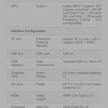
GPS
Built-in
U-blox NEO-7 Support: GPS;
Capture sensitivity: -160 dBm;
Cool Start Time: < 50 second,
Hot start time: < 28 seconds,
Frequency: 0.25 Hz ... 10 MHz
(configurable)
Interface Configuration
TF slot
Extensive
support TF x1 max: 128 G,
External
Support SDHC / SDXC
Memory
SIM slot
SIM card
SIM x1
USB
Data
Standard USB x1, Micro USB x
interface
transmission
Earphone
Audio
∮3.5 mm standard earphone jac
Jack
Output
x1
DC Jack
Power
DC 5 V 3 A ∮3.5 mm Power
connector x1
HDMI
Video
HDMI 1.4a Type C x1
Output
Extensive
pogo Pin
12pin Pogo Pin x1