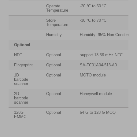
Operate
-20 °C to 60 °C
Temperature
Store
-30 °C to 70 °C
Temperature
Humidity
Humidity: 95% Non-Condensing
Optional
NFC
Optional
support 13.56 mHz NFC
Fingerprint
Optional
SA-FC01A04-513-A0
1D
Optional
MOTO module
barcode
scanner
2D
Optional
Honeywell module
barcode
scanner
128G
Optional
64 G to 128 G MOQ
EMMC