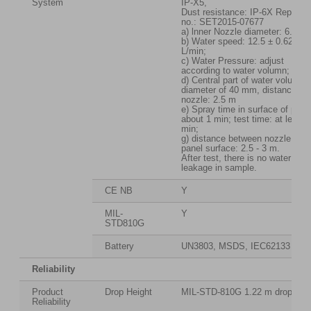
System
IP-X5,
Dust resistance: IP-6X Report I
no.: SET2015-07677
a) lnner Nozzle diameter: 6.3 m
b) Water speed: 12.5 ± 0.625
L/min;
c) Water Pressure: adjust
according to water volumn;
d) Central part of water volumn:
diameter of 40 mm, distance fr
nozzle: 2.5 m
e) Spray time in surface of pane
about 1 min; test time: at least 
min;
g) distance between nozzle and
panel surface: 2.5 - 3 m.
After test, there is no water
leakage in sample.
CE NB
Y
MIL-
Y
STD810G
Battery
UN3803, MSDS, IEC62133
Reliability
Product
Drop Height
MIL-STD-810G 1.22 m drop
Reliability