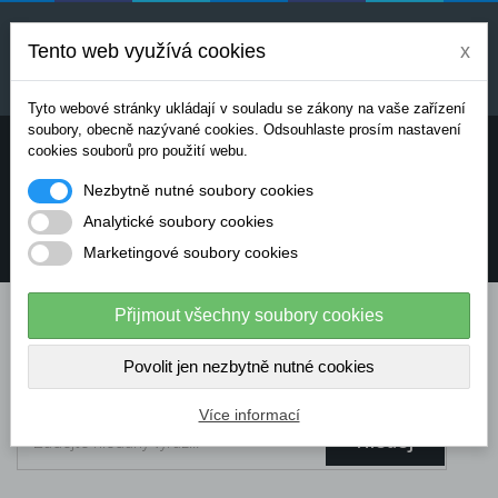
Uvedené ceny jsou orientační a mohou se měnit v
závislosti na aktuálních cenách výrobců a
Tento web využívá cookies
x
dodavatelů. Pro přesnou cenovou nabídku prosím
kontaktujte naše obchodní oddělení.
Tyto webové stránky ukládají v souladu se zákony na vaše zařízení
soubory, obecně nazývané cookies. Odsouhlaste prosím nastavení
Potřebujete poradit? Chcete objednávat telefonicky:
cookies souborů pro použití webu.
Nezbytně nutné soubory cookies
+420 724 136 713
Analytické soubory cookies
Marketingové soubory cookies
info@dataflex-security.com
Přijmout všechny soubory cookies
Povolit jen nezbytně nutné cookies
Více informací
Hledej