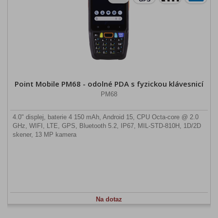
Point Mobile PM68 - odolné PDA s fyzickou klávesnicí
PM68
4.0" displej, baterie 4 150 mAh, Android 15, CPU Octa-core @ 2.0
GHz, WIFI, LTE, GPS, Bluetooth 5.2, IP67, MIL-STD-810H, 1D/2D
skener, 13 MP kamera
Na dotaz