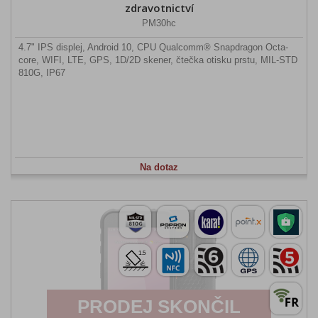
zdravotnictví
PM30hc
4.7" IPS displej, Android 10, CPU Qualcomm® Snapdragon Octa-
core, WIFI, LTE, GPS, 1D/2D skener, čtečka otisku prstu, MIL-STD
810G, IP67
Na dotaz
PRODEJ SKONČIL