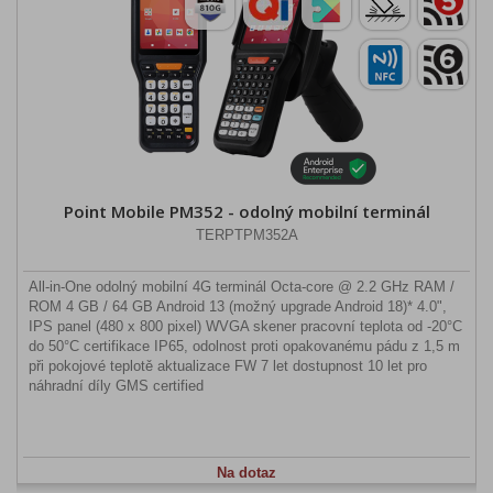
Point Mobile PM352 - odolný mobilní terminál
TERPTPM352A
All-in-One odolný mobilní 4G terminál Octa-core @ 2.2 GHz RAM /
ROM 4 GB / 64 GB Android 13 (možný upgrade Android 18)* 4.0",
IPS panel (480 x 800 pixel) WVGA skener pracovní teplota od -20°C
do 50°C certifikace IP65, odolnost proti opakovanému pádu z 1,5 m
při pokojové teplotě aktualizace FW 7 let dostupnost 10 let pro
náhradní díly GMS certified
Na dotaz