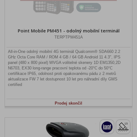
Point Mobile PM451 - odolný mobilní terminál
TERPTPM451A
All-in-One odolný mobilní 4G terminál Qualcomm® SDA660 2.2
GHz Octa Core RAM / ROM 4 GB / 64 GB Android 11 4.3", IPS
panel (480 x 800 pixel) WVGA volitelné skenery 1D EM1350,2D
N6703, EX30 long-range pracovní teplota od -20°C do 50°C
certifikace IP65, odolnost proti opakovanému pádu z 2 metrů
aktualizace FW 7 let dostupnost 10 let pro náhradní díly GMS
certified
Prodej skončil