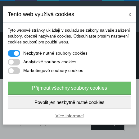
Uvedené ceny jsou orientační a mohou se měnit v
závislosti na aktuálních cenách výrobců a
Tento web využívá cookies
x
dodavatelů. Pro přesnou cenovou nabídku prosím
kontaktujte naše obchodní oddělení.
Tyto webové stránky ukládají v souladu se zákony na vaše zařízení
soubory, obecně nazývané cookies. Odsouhlaste prosím nastavení
Potřebujete poradit? Chcete objednávat telefonicky:
cookies souborů pro použití webu.
Nezbytně nutné soubory cookies
+420 724 136 713
Analytické soubory cookies
Marketingové soubory cookies
info@dataflex-security.com
Přijmout všechny soubory cookies
Povolit jen nezbytně nutné cookies
Více informací
Hledej