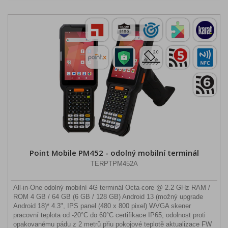
Point Mobile PM452 - odolný mobilní terminál
TERPTPM452A
All-in-One odolný mobilní 4G terminál Octa-core @ 2.2 GHz RAM /
ROM 4 GB / 64 GB (6 GB / 128 GB) Android 13 (možný upgrade
Android 18)* 4.3", IPS panel (480 x 800 pixel) WVGA skener
pracovní teplota od -20°C do 60°C certifikace IP65, odolnost proti
opakovanému pádu z 2 metrů přiu pokojové teplotě aktualizace FW