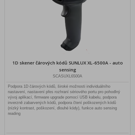
1D skener čárových kódů SUNLUX XL-6500A - auto
sensing
SCASUXL6500A
Podpora 1D čárových kódů, široké možnosti individuálního
nastavení, nastavení přes rozhraní sériového portu pro pohodlný
vývoj aplikací, firmware upgrade pomocí USB kabelu, podpora
inverzně zabarvených kódů, podpora čtení poškozených kódů
(nízký kontrast, poškození, dlouhé kódy), funkce auto sensing
reading