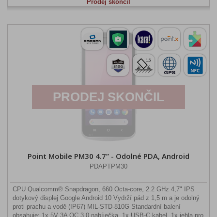
Prodej skončil
PRODEJ SKONČIL
Point Mobile PM30 4.7” - Odolné PDA, Android
PDAPTPM30
CPU Qualcomm® Snapdragon, 660 Octa-core, 2.2 GHz 4,7" IPS
dotykový displej Google Android 10 Vydrží pád z 1,5 m a je odolný
proti prachu a vodě (IP67) MIL-STD-810G Standardní balení
obsahuje: 1x 5V 3A QC 3,0 nabíječka, 1x USB-C kabel, 1x jehla pro