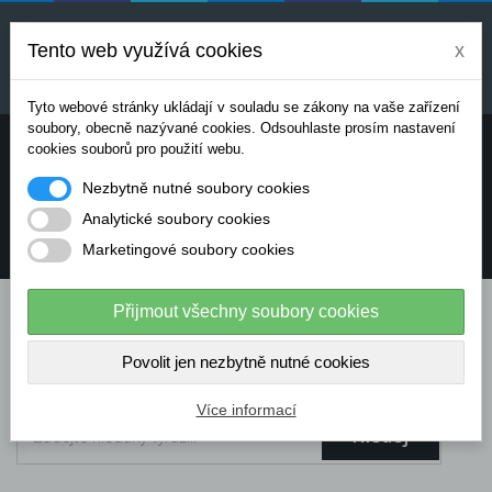
Uvedené ceny jsou orientační a mohou se měnit v
závislosti na aktuálních cenách výrobců a
Tento web využívá cookies
x
dodavatelů. Pro přesnou cenovou nabídku prosím
kontaktujte naše obchodní oddělení.
Tyto webové stránky ukládají v souladu se zákony na vaše zařízení
soubory, obecně nazývané cookies. Odsouhlaste prosím nastavení
Potřebujete poradit? Chcete objednávat telefonicky:
cookies souborů pro použití webu.
Nezbytně nutné soubory cookies
+420 724 136 713
Analytické soubory cookies
Marketingové soubory cookies
info@dataflex-security.com
Přijmout všechny soubory cookies
Povolit jen nezbytně nutné cookies
Více informací
Hledej