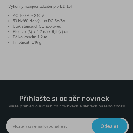
Výkonný nabíjecí adaptér pro EDI16H.
AC 100 V ~ 240 V
50 Hz/60 Hz výstup DC 5V/3A
USA standard: CE approved
Plug：7 (š) x 4,2 (d) x 6,8 (v) cm
Délka kabelu: 1,2 m
Hmotnost: 146 g
Přihlašte si odběr novinek
Mějte přehled o aktuálních novinkách a slevách našeho zboží!
Odeslat