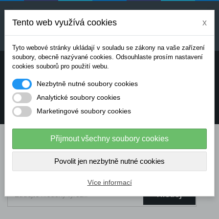
Uvedené ceny jsou orientační a mohou se měnit v
závislosti na aktuálních cenách výrobců a
Tento web využívá cookies
x
dodavatelů. Pro přesnou cenovou nabídku prosím
kontaktujte naše obchodní oddělení.
Tyto webové stránky ukládají v souladu se zákony na vaše zařízení
soubory, obecně nazývané cookies. Odsouhlaste prosím nastavení
Potřebujete poradit? Chcete objednávat telefonicky:
cookies souborů pro použití webu.
Nezbytně nutné soubory cookies
+420 724 136 713
Analytické soubory cookies
Marketingové soubory cookies
info@dataflex-security.com
Přijmout všechny soubory cookies
Povolit jen nezbytně nutné cookies
Více informací
Hledej