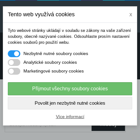
Uvedené ceny jsou orientační a mohou se měnit v
závislosti na aktuálních cenách výrobců a
Tento web využívá cookies
x
dodavatelů. Pro přesnou cenovou nabídku prosím
kontaktujte naše obchodní oddělení.
Tyto webové stránky ukládají v souladu se zákony na vaše zařízení
soubory, obecně nazývané cookies. Odsouhlaste prosím nastavení
Potřebujete poradit? Chcete objednávat telefonicky:
cookies souborů pro použití webu.
Nezbytně nutné soubory cookies
+420 724 136 713
Analytické soubory cookies
Marketingové soubory cookies
info@dataflex-security.com
Přijmout všechny soubory cookies
Povolit jen nezbytně nutné cookies
Více informací
Hledej