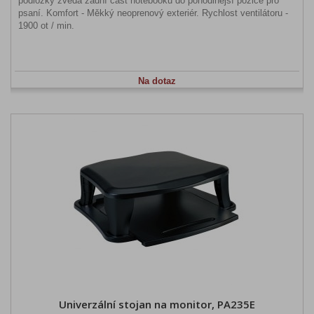
podložky zvedá zadní část notebooku do pohodlnější pozice pro
psaní. Komfort - Měkký neoprenový exteriér. Rychlost ventilátoru -
1900 ot / min.
Na dotaz
Univerzální stojan na monitor, PA235E