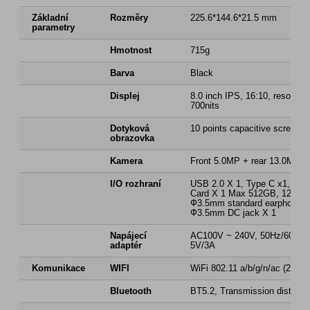
Základní
Rozměry
225.6*144.6*21.5 mm
parametry
Hmotnost
715g
Barva
Black
Displej
8.0 inch IPS, 16:10, resoluti
700nits
Dotyková
10 points capacitive screen
obrazovka
Kamera
Front 5.0MP + rear 13.0MP
I/O rozhraní
USB 2.0 X 1, Type C x1, SIM
Card X 1 Max 512GB, 12PIN 
Ф3.5mm standard earphone ja
Ф3.5mm DC jack X 1
Napájecí
AC100V ~ 240V, 50Hz/60Hz,
adaptér
5V/3A
Komunikace
WIFI
WiFi 802.11 a/b/g/n/ac (2.4G
Bluetooth
BT5.2, Transmission distanc