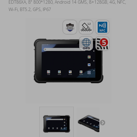
EDT86XA, 8" 800*1280, Android 14 GMS, 8+128GB, 4G, NFC,
Wi-Fi, BT5.2, GPS, IP67