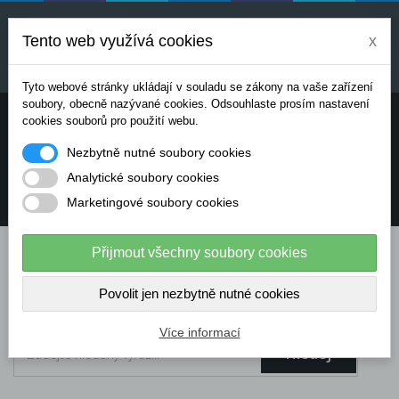
Uvedené ceny jsou orientační a mohou se měnit v
závislosti na aktuálních cenách výrobců a
Tento web využívá cookies
x
dodavatelů. Pro přesnou cenovou nabídku prosím
kontaktujte naše obchodní oddělení.
Tyto webové stránky ukládají v souladu se zákony na vaše zařízení
soubory, obecně nazývané cookies. Odsouhlaste prosím nastavení
Potřebujete poradit? Chcete objednávat telefonicky:
cookies souborů pro použití webu.
Nezbytně nutné soubory cookies
+420 724 136 713
Analytické soubory cookies
Marketingové soubory cookies
info@dataflex-security.com
Přijmout všechny soubory cookies
Povolit jen nezbytně nutné cookies
Více informací
Hledej