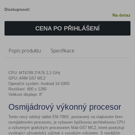
Dostupnost:
Na dotaz
CENA PO PŘIHLÁŠENÍ
Popis produktu
Specifikace
CPU: MT6789 2*A76 2,2 GHz
GPU: ARM G57 MC2
Operační systém: Android 14 GMS
Rozlišení: 800 x 1280
Velikost displeje: 8"
Osmijádrový výkonný procesor
Tento nový odolný tablet EM-T86X, postavený na vlajkovém 6nm
osmijádrovém procesoru, je vybaven špičkovou architekturou CPU
a výkonným grafickým procesorem Mali-G57 MC2, které poskytují
vynikající uživatelský zážitek s vysokým výkonem. S novějším