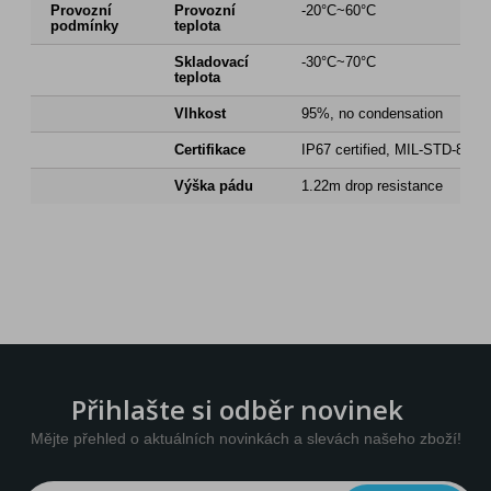
Provozní
Provozní
-20°C~60°C
podmínky
teplota
Skladovací
-30°C~70°C
teplota
Vlhkost
95%, no condensation
Certifikace
IP67 certified, MIL-STD-810H 
Výška pádu
1.22m drop resistance
Přihlašte si odběr novinek
Mějte přehled o aktuálních novinkách a slevách našeho zboží!