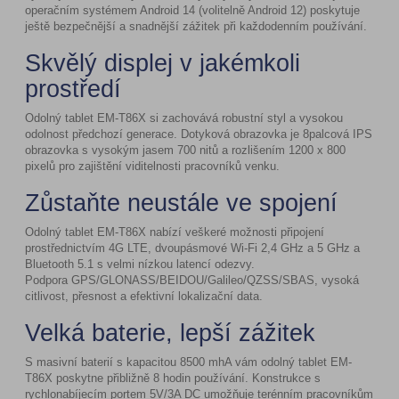
operačním systémem Android 14 (volitelně Android 12) poskytuje
ještě bezpečnější a snadnější zážitek při každodenním používání.
Skvělý displej v jakémkoli
prostředí
Odolný tablet EM-T86X si zachovává robustní styl a vysokou
odolnost předchozí generace. Dotyková obrazovka je 8palcová IPS
obrazovka s vysokým jasem 700 nitů a rozlišením 1200 x 800
pixelů pro zajištění viditelnosti pracovníků venku.
Zůstaňte neustále ve spojení
Odolný tablet EM-T86X nabízí veškeré možnosti připojení
prostřednictvím 4G LTE, dvoupásmové Wi-Fi 2,4 GHz a 5 GHz a
Bluetooth 5.1 s velmi nízkou latencí odezvy.
Podpora GPS/GLONASS/BEIDOU/Galileo/QZSS/SBAS, vysoká
citlivost, přesnost a efektivní lokalizační data.
Velká baterie, lepší zážitek
S masivní baterií s kapacitou 8500 mhA vám odolný tablet EM-
T86X poskytne přibližně 8 hodin používání. Konstrukce s
rychlonabíjecím portem 5V/3A DC umožňuje terénním pracovníkům