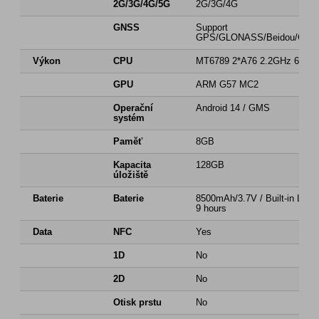
2G/3G/4G/5G
2G/3G/4G
GNSS
Support
GPS/GLONASS/Beidou/Gali
Výkon
CPU
MT6789 2*A76 2.2GHz 6*A55
GPU
ARM G57 MC2
Operační
Android 14 / GMS
systém
Paměť
8GB
Kapacita
128GB
úložiště
Baterie
Baterie
8500mAh/3.7V / Built-in Li-po
9 hours
Data
NFC
Yes
1D
No
2D
No
Otisk prstu
No