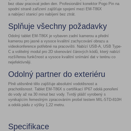
bez obav pracovat jeden den. Profesionální konektor Pogo Pin na
spodní straně zařízení zajišťuje spojení mezi EM-T86X
a nabíjecí stanicí pro nabíjení bez ztrát.
Splňuje všechny požadavky
Odolný tablet EM-T86X je vybaven zadní kamerou a přední
kamerou pro jasné a vysoce kvalitní zachycování obrazu a
videokonference potřebné na pracovišti. Nabízí USB-A, USB Type-
C a volitelný modul pro 2D skenování čárových kódů, který nabízí
rozšířenou funkčnost a vysoce kvalitní snímání dat v terénu co
nejefektivněji.
Odolný partner do exteriéru
Plně utěsněné tělo zajišťuje absolutní vodotěsnost a
prachotěsnost. Tablet EM-T86X s certifikací IP67 odolá ponoření
do vody až na 30 minut bez vody. Tvrdý plášť vyrobený s
vynikajícím řemeslným zpracováním prošel testem MIL-STD-810H
a odolá pádu z výšky 1,22 metru.
Specifikace