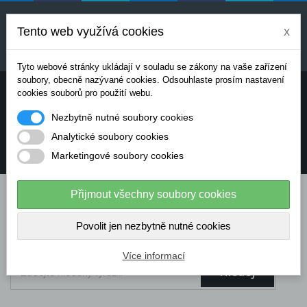
Uvedené ceny jsou orientační a mohou se měnit v
závislosti na aktuálních cenách výrobců a
Tento web využívá cookies
x
dodavatelů. Pro přesnou cenovou nabídku prosím
kontaktujte naše obchodní oddělení.
Tyto webové stránky ukládají v souladu se zákony na vaše zařízení
soubory, obecně nazývané cookies. Odsouhlaste prosím nastavení
Potřebujete poradit? Chcete objednávat telefonicky:
cookies souborů pro použití webu.
Nezbytně nutné soubory cookies
+420 724 136 713
Analytické soubory cookies
Marketingové soubory cookies
info@dataflex-security.com
Přijmout všechny soubory cookies
Povolit jen nezbytně nutné cookies
Více informací
Hledej