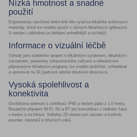
Nízká hmotnost a snadné
použití
Ergonomicky navržené lehké bílé tělo využívá lékařské antikorozní
materiály, které lze snadno použít v různých lékařských aplikacích.
S nabíjecí základnou je dobíjení pohodlnější a rychlejší.
Informace o vizuální léčbě
Výhody jeho stabilního spojení s lékařským systémem, lékařským
záznamem, parametry zdravotnického zařízení a referenčními
připravenými léčebnými programy lze snadno prohlížet, vyhledávat
a upravovat na 10,1palcové odolné dotykové obrazovce.
Vysoká spolehlivost a
konektivita
Osvědčená odolnost s certifikací IP65 a testem pádu z 1,0 metru.
Bezpečné připojení Wi-Fi, 5G a BT pro komunikaci v reálném čase
v terénu a na klinice. Volitelný 2D skener pro záznam a kontrolu
pouzder, náramků a infuzních vaků.