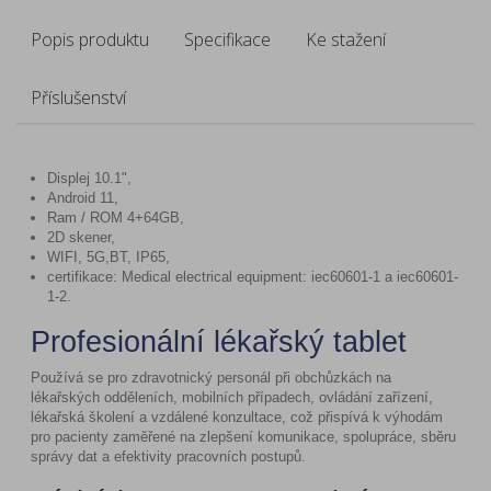
Popis produktu
Specifikace
Ke stažení
Příslušenství
Displej 10.1",
Android 11,
Ram / ROM 4+64GB,
2D skener,
WIFI, 5G,BT, IP65,
certifikace: Medical electrical equipment: iec60601-1 a iec60601-
1-2.
Profesionální lékařský tablet
Používá se pro zdravotnický personál při obchůzkách na
lékařských odděleních, mobilních případech, ovládání zařízení,
lékařská školení a vzdálené konzultace, což přispívá k výhodám
pro pacienty zaměřené na zlepšení komunikace, spolupráce, sběru
správy dat a efektivity pracovních postupů.