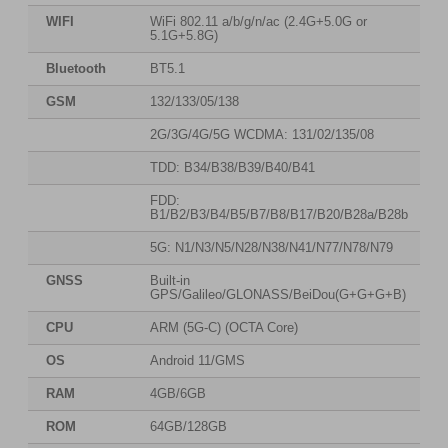
WIFI
WiFi 802.11 a/b/g/n/ac (2.4G+5.0G or
5.1G+5.8G)
Bluetooth
BT5.1
GSM
132/133/05/138
2G/3G/4G/5G WCDMA: 131/02/135/08
TDD: B34/B38/B39/B40/B41
FDD:
B1/B2/B3/B4/B5/B7/B8/B17/B20/B28a/B28b
5G: N1/N3/N5/N28/N38/N41/N77/N78/N79
GNSS
Built-in
GPS/Galileo/GLONASS/BeiDou(G+G+G+B)
CPU
ARM (5G-C) (OCTA Core)
OS
Android 11/GMS
RAM
4GB/6GB
ROM
64GB/128GB