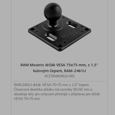
RAM Mounts držák VESA 75x75 mm, s 1,5"
kulovým čepem, RAM-2461U
ACCRAM2461U-001
RAM-2461U držák VESA 75×75 mm s 1,5" čepem.
Čtvercová destička držáku má rozměry 92×92 mm a
obsahuje díry pro uchycení přístrojů s přípravou pro držák
VESA 75×75 mm.