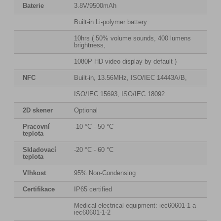
Baterie
3.8V/9500mAh
Built-in Li-polymer battery
10hrs ( 50% volume sounds, 400 lumens
brightness,
1080P HD video display by default )
NFC
Built-in, 13.56MHz, ISO/IEC 14443A/B,
ISO/IEC 15693, ISO/IEC 18092
2D skener
Optional
Pracovní
-10 °C - 50 °C
teplota
Skladovací
-20 °C - 60 °C
teplota
Vlhkost
95% Non-Condensing
Certifikace
IP65 certified
Medical electrical equipment: iec60601-1 a
iec60601-1-2