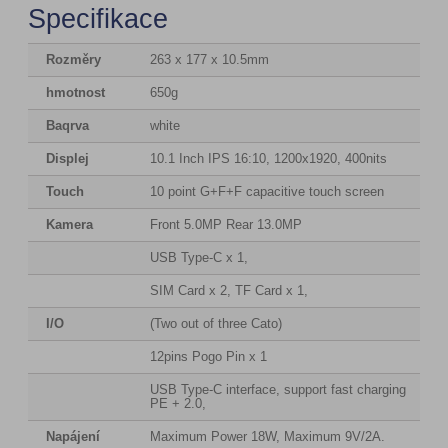
Specifikace
Rozměry
263 x 177 x 10.5mm
hmotnost
650g
Baqrva
white
Displej
10.1 Inch IPS 16:10, 1200x1920, 400nits
Touch
10 point G+F+F capacitive touch screen
Kamera
Front 5.0MP Rear 13.0MP
USB Type-C x 1,
SIM Card x 2, TF Card x 1,
I/O
(Two out of three Cato)
12pins Pogo Pin x 1
USB Type-C interface, support fast charging
PE + 2.0,
Napájení
Maximum Power 18W, Maximum 9V/2A.