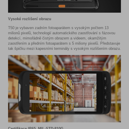
Vysoké rozlišení obrazu
T50 je vybaven zadním fotoaparátem s vysokým počtem 13
milionů pixelů, technologií automatického zaostřování s fázovou
detekcí, mimořádně čistým obrazem a videem, okamžitým
zaostřením a předním fotoaparátem s 5 miliony pixelů. Představuje
tak špičku mezi kapesními terminály s vysokým rozlišením obrazu.
Certifikace IP65, MIL-STD-810G