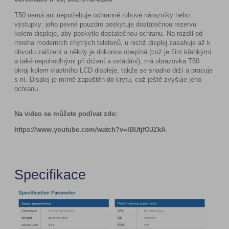
T50 nemá ani nepotřebuje ochranné rohové nárazníky nebo
výstupky; jeho pevné pouzdro poskytuje dostatečnou rezervu
kolem displeje, aby poskytlo dostatečnou ochranu. Na rozdíl od
mnoha moderních chytrých telefonů, u nichž displej zasahuje až k
obvodu zařízení a někdy je dokonce obepíná (což je činí křehkými
a také nepohodlnými při držení a ovládání), má obrazovka T50
okraj kolem vlastního LCD displeje, takže se snadno drží a pracuje
s ní. Displej je mírně zapuštěn do krytu, což ještě zvyšuje jeho
ochranu.
Na video se můžete podívat zde:
https://www.youtube.com/watch?v=lBUtjfOJZkA
Specifikace