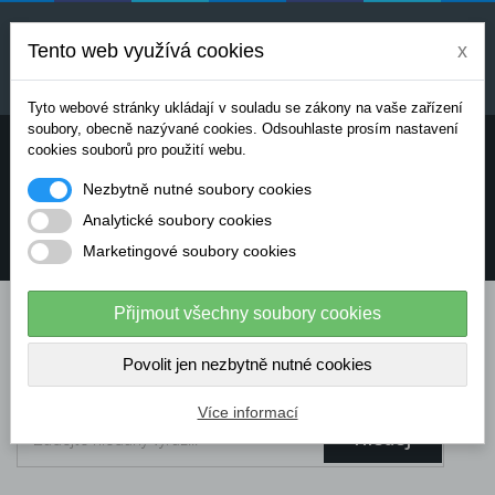
Uvedené ceny jsou orientační a mohou se měnit v
závislosti na aktuálních cenách výrobců a
Tento web využívá cookies
x
dodavatelů. Pro přesnou cenovou nabídku prosím
kontaktujte naše obchodní oddělení.
Tyto webové stránky ukládají v souladu se zákony na vaše zařízení
soubory, obecně nazývané cookies. Odsouhlaste prosím nastavení
Potřebujete poradit? Chcete objednávat telefonicky:
cookies souborů pro použití webu.
Nezbytně nutné soubory cookies
+420 724 136 713
Analytické soubory cookies
Marketingové soubory cookies
info@dataflex-security.com
Přijmout všechny soubory cookies
Povolit jen nezbytně nutné cookies
Více informací
Hledej