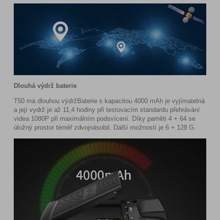
Dlouhá výdrž baterie
T50 má dlouhou výdržBaterie s kapacitou 4000 mAh je vyjímatelná
a její vydrž je až 11,4 hodiny při testovacím standardu přehrávání
videa 1080P při maximálním podsvícení. Díky paměti 4 + 64 se
úložný prostor téměř zdvojnásobil. Další možností je 6 + 128 G.