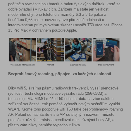
počítač s vyměnitelnou baterií a řadou fyzických tlačítek, která se
dobře ovládají i v rukavicích. Zařízení má stále jen velikost
moderního chytrého telefonu s rozměry 6,3 x 3,15 palce a
tloušťkou 0,65 palce. navzdory své přirozené odolnosti a
integrovanému průmyslovému skeneru neváží T50 více než iPhone
13 Pro Max v ochranném pouzdře Apple.
Bezproblémový roaming, připojení za každých okolností
Díky wifi 5, širšímu pásmu rádiových frekvencí, vyšší přenosové
rychlosti, technologii modulace vyššího řádu (256-QAM) a
technologii MU-MIMO může T50 odesílat data na více dalších
zařízení současně, což pomáhá vyhovět novým scénářům využití
WLAN. Kromě toho podporuje wifi T50 také bezproblémový roaming
AP. Pokud se nacházíte v síti AP se stejným názvem, můžete
procházet různými místy a pendlovat mezi různými body AP, a
přesto vám nikdy nemůže vypadnout linka.