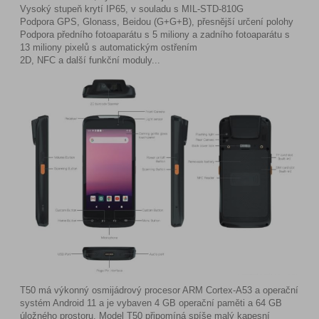
Vysoký stupeň krytí IP65, v souladu s MIL-STD-810G
Podpora GPS, Glonass, Beidou (G+G+B), přesnější určení polohy
Podpora předního fotoaparátu s 5 miliony a zadního fotoaparátu s
13 miliony pixelů s automatickým ostřením
2D, NFC a další funkční moduly...
T50 má výkonný osmijádrový procesor ARM Cortex-A53 a operační
systém Android 11 a je vybaven 4 GB operační paměti a 64 GB
úložného prostoru. Model T50 připomíná spíše malý kapesní