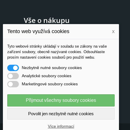
Vše o nákupu
Tento web využívá cookies
x
Novinky
O nás
Tyto webové stránky ukládají v souladu se zákony na vaše
Kontakty
zařízení soubory, obecně nazývané cookies. Odsouhlaste
Doprava a platba
prosím nastavení cookies souborů pro použití webu.
Ochrana osobních údajů
Nezbytně nutné soubory cookies
Reklamační řád
Obchodní podmínky
Analytické soubory cookies
Zpětný odběr
Marketingové soubory cookies
Registrace
Přijmout všechny soubory cookies
Povolit jen nezbytně nutné cookies
Více informací
© 2015 - 2026 Dataflex Security