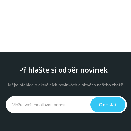
Přihlašte si odběr novinek
Mějte přehled o aktuálních novinkách a slevách našeho zboží!
Odeslat