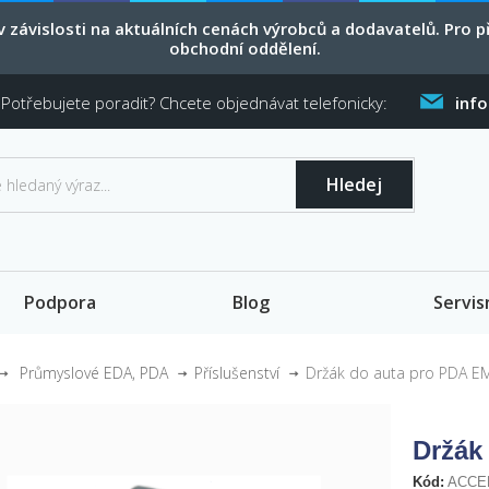
 závislosti na aktuálních cenách výrobců a dodavatelů. Pro
obchodní oddělení.
Potřebujete poradit? Chcete objednávat telefonicky:
inf
Hledej
Podpora
Blog
Servis
Průmyslové EDA, PDA
Příslušenství
Držák do auta pro PDA E
Držák
Kód:
ACCE