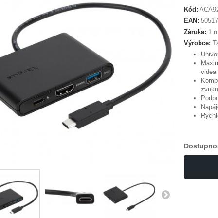
Kód:
ACA9
EAN:
50517
Záruka:
1 ro
Výrobce:
T
Univer
Maxim
videa
Kompa
zvuku
Podpo
Napáj
Rychl
Dostupno