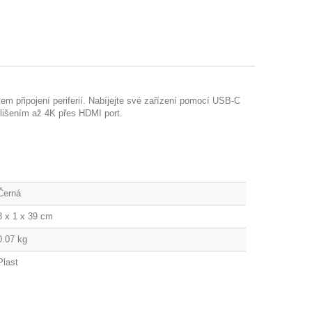
připojení periferií. Nabíjejte své zařízení pomocí USB-C
ozlišením až 4K přes HDMI port.
Černá
8 x 1 x 39 cm
0.07 kg
Plast