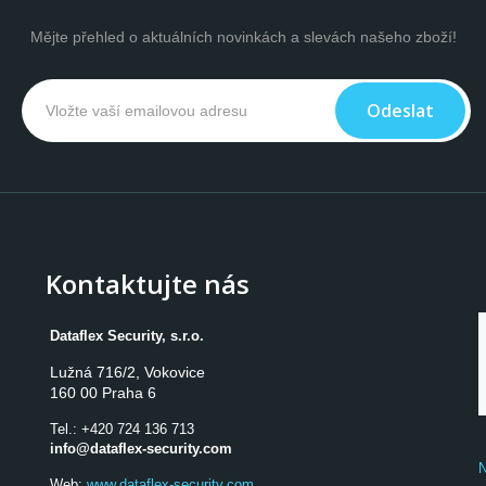
Mějte přehled o aktuálních novinkách a slevách našeho zboží!
Odeslat
Kontaktujte nás
Dataflex Security, s.r.o.
Lužná 716/2, Vokovice

160 00 Praha 6
Tel.:
+420 724 136 713
info@dataflex-security.com
N
Web:
www.dataflex-security.com