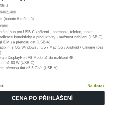
29EU
94021400
k (baterie 6 měsíců)
argus
zální hub pro USB-C zařízení - notebook, telefon, tablet
alizace konektivity a produktivity - možnost nabíjení (USB-C),
 (HDMI) a přenosu dat (USB-A)
tibilní s OS Windows / iOS / Mac OS / Android / Chrome (bez
)
ruje DisplayPort Alt Mode až do rozlišení 4K
ení až 60 W (USB-C)
ost přenosu dat až 5 Gb/s (USB-A)
st:
Na dotaz
CENA PO PŘIHLÁŠENÍ