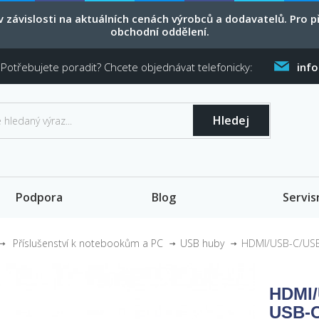
 závislosti na aktuálních cenách výrobců a dodavatelů. Pro
obchodní oddělení.
Potřebujete poradit? Chcete objednávat telefonicky:
inf
Hledej
Podpora
Blog
Servis
Příslušenství k notebookům a PC
USB huby
HDMI/USB-C/USB-
HDMI/
USB-C