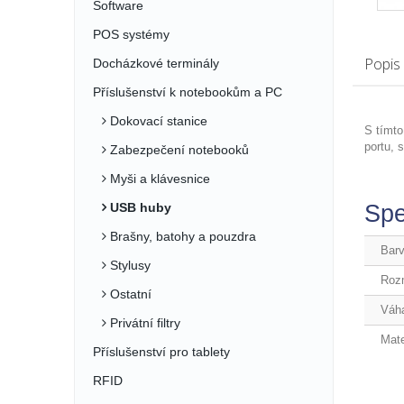
Software
POS systémy
Popis
Docházkové terminály
Příslušenství k notebookům a PC
Dokovací stanice
S tímto
portu, 
Zabezpečení notebooků
Myši a klávesnice
Spe
USB huby
Brašny, batohy a pouzdra
Bar
Stylusy
Roz
Ostatní
Váh
Privátní filtry
Mate
Příslušenství pro tablety
RFID