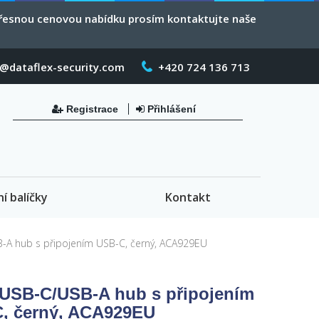
 přesnou cenovou nabídku prosím kontaktujte naše
o@dataflex-security.com
+420 724 136 713
Registrace
Přihlášení
ní balíčky
Kontakt
A hub s připojením USB-C, černý, ACA929EU
USB-C/USB-A hub s připojením
, černý, ACA929EU