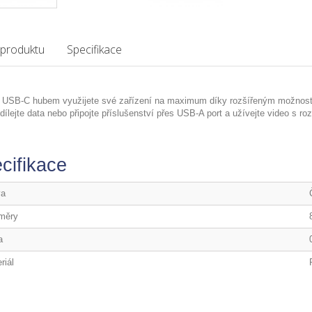
 produktu
Specifikace
 USB-C hubem využijete své zařízení na maximum díky rozšířeným možnostem 
sdílejte data nebo připojte příslušenství přes USB-A port a užívejte video s r
cifikace
va
měry
a
riál