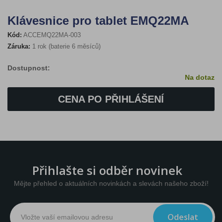
Klávesnice pro tablet EMQ22MA
Kód:
ACCEMQ22MA-003
Záruka:
1 rok (baterie 6 měsíců)
Dostupnost:
Na dotaz
CENA PO PŘIHLÁŠENÍ
Přihlašte si odběr novinek
Mějte přehled o aktuálních novinkách a slevách našeho zboží!
Odeslat