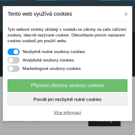
Uvedené ceny jsou orientační a mohou se měnit v
závislosti na aktuálních cenách výrobců a
Tento web využívá cookies
x
dodavatelů. Pro přesnou cenovou nabídku prosím
kontaktujte naše obchodní oddělení.
Tyto webové stránky ukládají v souladu se zákony na vaše zařízení
soubory, obecně nazývané cookies. Odsouhlaste prosím nastavení
Potřebujete poradit? Chcete objednávat telefonicky:
cookies souborů pro použití webu.
Nezbytně nutné soubory cookies
+420 724 136 713
Analytické soubory cookies
Marketingové soubory cookies
info@dataflex-security.com
Přijmout všechny soubory cookies
Povolit jen nezbytně nutné cookies
Více informací
Hledej