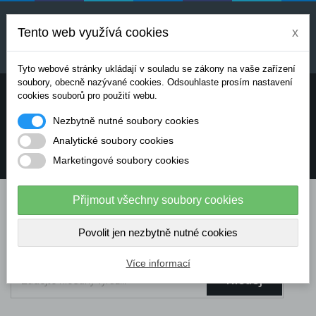
Uvedené ceny jsou orientační a mohou se měnit v
závislosti na aktuálních cenách výrobců a
Tento web využívá cookies
x
dodavatelů. Pro přesnou cenovou nabídku prosím
kontaktujte naše obchodní oddělení.
Tyto webové stránky ukládají v souladu se zákony na vaše zařízení
soubory, obecně nazývané cookies. Odsouhlaste prosím nastavení
Potřebujete poradit? Chcete objednávat telefonicky:
cookies souborů pro použití webu.
Nezbytně nutné soubory cookies
+420 724 136 713
Analytické soubory cookies
Marketingové soubory cookies
info@dataflex-security.com
Přijmout všechny soubory cookies
Povolit jen nezbytně nutné cookies
Více informací
Hledej