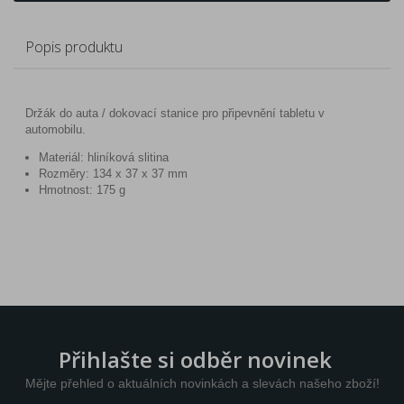
Popis produktu
Držák do auta / dokovací stanice pro připevnění tabletu v
automobilu.
Materiál: hliníková slitina
Rozměry: 134 x 37 x 37 mm
Hmotnost: 175 g
Přihlašte si odběr novinek
Mějte přehled o aktuálních novinkách a slevách našeho zboží!