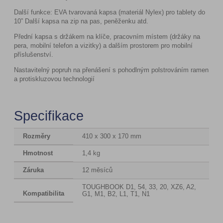
Další funkce: EVA tvarovaná kapsa (materiál Nylex) pro tablety do
10” Další kapsa na zip na pas, peněženku atd.
Přední kapsa s držákem na klíče, pracovním místem (držáky na
pera, mobilní telefon a vizitky) a dalším prostorem pro mobilní
příslušenství.
Nastavitelný popruh na přenášení s pohodlným polstrováním ramen
a protiskluzovou technologií
Specifikace
Rozměry
410 x 300 x 170 mm
Hmotnost
1,4 kg
Záruka
12 měsíců
TOUGHBOOK D1, 54, 33, 20, XZ6, A2,
Kompatibilita
G1, M1, B2, L1, T1, N1