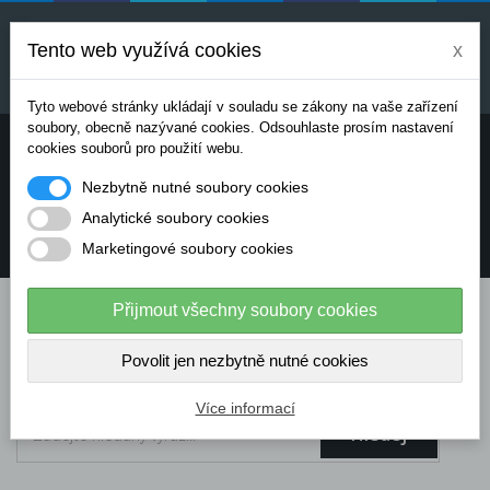
Uvedené ceny jsou orientační a mohou se měnit v
závislosti na aktuálních cenách výrobců a
Tento web využívá cookies
x
dodavatelů. Pro přesnou cenovou nabídku prosím
kontaktujte naše obchodní oddělení.
Tyto webové stránky ukládají v souladu se zákony na vaše zařízení
soubory, obecně nazývané cookies. Odsouhlaste prosím nastavení
Potřebujete poradit? Chcete objednávat telefonicky:
cookies souborů pro použití webu.
Nezbytně nutné soubory cookies
+420 724 136 713
Analytické soubory cookies
Marketingové soubory cookies
info@dataflex-security.com
Přijmout všechny soubory cookies
Povolit jen nezbytně nutné cookies
Více informací
Hledej