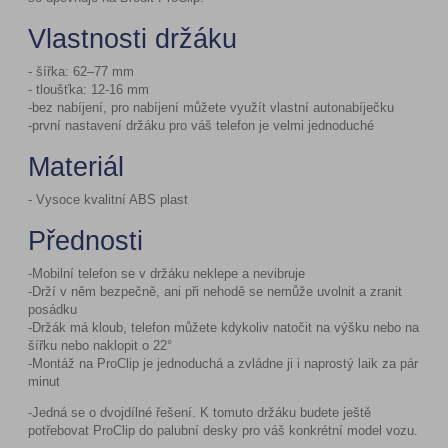
Vlastnosti držáku
- šířka: 62–77 mm
- tloušťka: 12-16 mm
-bez nabíjení, pro nabíjení můžete využít vlastní autonabíječku
-první nastavení držáku pro váš telefon je velmi jednoduché
Materiál
- Vysoce kvalitní ABS plast
Přednosti
-Mobilní telefon se v držáku neklepe a nevibruje
-Drží v něm bezpečně, ani při nehodě se nemůže uvolnit a zranit
posádku
-Držák má kloub, telefon můžete kdykoliv natočit na výšku nebo na
šířku nebo naklopit o 22°
-Montáž na ProClip je jednoduchá a zvládne ji i naprostý laik za pár
minut
-Jedná se o dvojdílné řešení. K tomuto držáku budete ještě
potřebovat ProClip do palubní desky pro váš konkrétní model vozu.