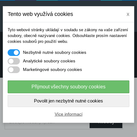
Uvedené ceny jsou orientační a mohou se měnit v
závislosti na aktuálních cenách výrobců a
Tento web využívá cookies
x
dodavatelů. Pro přesnou cenovou nabídku prosím
kontaktujte naše obchodní oddělení.
Tyto webové stránky ukládají v souladu se zákony na vaše zařízení
soubory, obecně nazývané cookies. Odsouhlaste prosím nastavení
Potřebujete poradit? Chcete objednávat telefonicky:
cookies souborů pro použití webu.
Nezbytně nutné soubory cookies
+420 724 136 713
Analytické soubory cookies
Marketingové soubory cookies
info@dataflex-security.com
Přijmout všechny soubory cookies
Povolit jen nezbytně nutné cookies
Více informací
Hledej