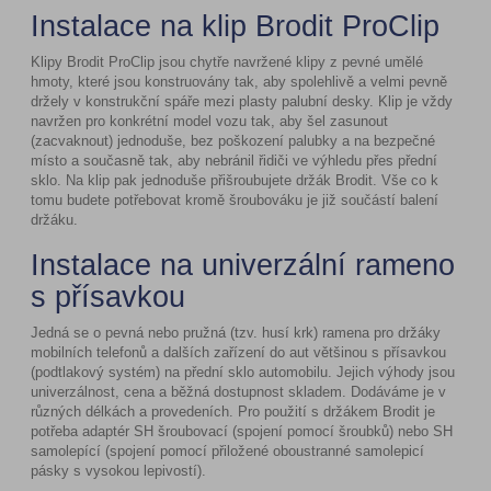
Instalace na klip Brodit ProClip
Klipy Brodit ProClip jsou chytře navržené klipy z pevné umělé
hmoty, které jsou konstruovány tak, aby spolehlivě a velmi pevně
držely v konstrukční spáře mezi plasty palubní desky. Klip je vždy
navržen pro konkrétní model vozu tak, aby šel zasunout
(zacvaknout) jednoduše, bez poškození palubky a na bezpečné
místo a současně tak, aby nebránil řidiči ve výhledu přes přední
sklo. Na klip pak jednoduše přišroubujete držák Brodit. Vše co k
tomu budete potřebovat kromě šroubováku je již součástí balení
držáku.
Instalace na univerzální rameno
s přísavkou
Jedná se o pevná nebo pružná (tzv. husí krk) ramena pro držáky
mobilních telefonů a dalších zařízení do aut většinou s přísavkou
(podtlakový systém) na přední sklo automobilu. Jejich výhody jsou
univerzálnost, cena a běžná dostupnost skladem. Dodáváme je v
různých délkách a provedeních. Pro použití s držákem Brodit je
potřeba adaptér SH šroubovací (spojení pomocí šroubků) nebo SH
samolepící (spojení pomocí přiložené oboustranné samolepicí
pásky s vysokou lepivostí).