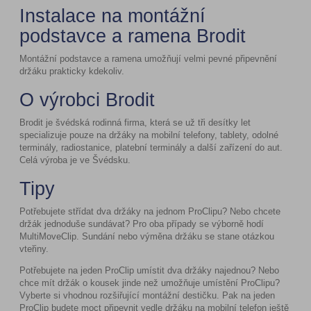
Instalace na montážní
podstavce a ramena Brodit
Montážní podstavce a ramena umožňují velmi pevné připevnění
držáku prakticky kdekoliv.
O výrobci Brodit
Brodit je švédská rodinná firma, která se už tři desítky let
specializuje pouze na držáky na mobilní telefony, tablety, odolné
terminály, radiostanice, platební terminály a další zařízení do aut.
Celá výroba je ve Švédsku.
Tipy
Potřebujete střídat dva držáky na jednom ProClipu? Nebo chcete
držák jednoduše sundávat? Pro oba případy se výborně hodí
MultiMoveClip. Sundání nebo výměna držáku se stane otázkou
vteřiny.
Potřebujete na jeden ProClip umístit dva držáky najednou? Nebo
chce mít držák o kousek jinde než umožňuje umístění ProClipu?
Vyberte si vhodnou rozšiřující montážní destičku. Pak na jeden
ProClip budete moct připevnit vedle držáku na mobilní telefon ještě