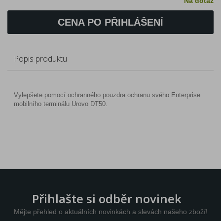
Na dotaz
CENA PO PŘIHLÁŠENÍ
Popis produktu
Vylepšete pomocí ochranného pouzdra ochranu svého Enterprise
mobilního terminálu Urovo DT50.
Přihlašte si odběr novinek
Mějte přehled o aktuálních novinkách a slevách našeho zboží!