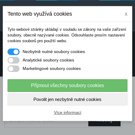
Uvedené ceny jsou orientační a mohou se měnit v
závislosti na aktuálních cenách výrobců a
Tento web využívá cookies
x
dodavatelů. Pro přesnou cenovou nabídku prosím
kontaktujte naše obchodní oddělení.
Tyto webové stránky ukládají v souladu se zákony na vaše zařízení
soubory, obecně nazývané cookies. Odsouhlaste prosím nastavení
Potřebujete poradit? Chcete objednávat telefonicky:
cookies souborů pro použití webu.
Nezbytně nutné soubory cookies
+420 724 136 713
Analytické soubory cookies
Marketingové soubory cookies
info@dataflex-security.com
Přijmout všechny soubory cookies
Povolit jen nezbytně nutné cookies
Více informací
Hledej