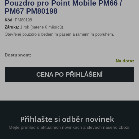
Pouzdro pro Point Mobile PM66 /
PM67 PM80198
Kód:
PM80198
Záruka:
1 rok (baterie 6 měsíců)
Otevřené pouzdro s bederním pásem a ramenním popruhem.
Dostupnost:
Na dotaz
CENA PO PŘIHLÁŠENÍ
Přihlašte si odběr novinek
Mějte přehled o aktuálních novinkách a slevách našeho zboží!