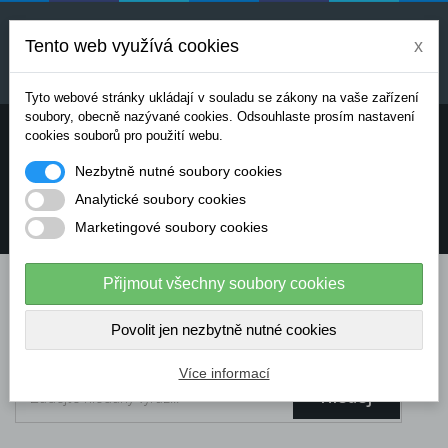
Uvedené ceny jsou orientační a mohou se měnit v
závislosti na aktuálních cenách výrobců a
Tento web využívá cookies
x
dodavatelů. Pro přesnou cenovou nabídku prosím
kontaktujte naše obchodní oddělení.
Tyto webové stránky ukládají v souladu se zákony na vaše zařízení
soubory, obecně nazývané cookies. Odsouhlaste prosím nastavení
Potřebujete poradit? Chcete objednávat telefonicky:
cookies souborů pro použití webu.
Nezbytně nutné soubory cookies
+420 724 136 713
Analytické soubory cookies
Marketingové soubory cookies
info@dataflex-security.com
Přijmout všechny soubory cookies
Povolit jen nezbytně nutné cookies
Více informací
Hledej