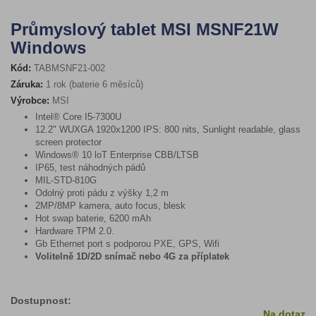
Průmyslový tablet MSI MSNF21W
Windows
Kód:
TABMSNF21-002
Záruka:
1 rok (baterie 6 měsíců)
Výrobce:
MSI
Intel® Core I5-7300U
12.2" WUXGA 1920x1200 IPS: 800 nits, Sunlight readable, glass
screen protector
Windows® 10 loT Enterprise
CBB/LTSB
IP65, test náhodných pádů
MIL-STD-810G
Odolný proti pádu z výšky 1,2 m
2MP/8MP kamera, auto focus, blesk
Hot swap baterie, 6200 mAh
Hardware TPM 2.0.
Gb Ethernet port s podporou PXE, GPS, Wifi
Volitelně 1D/2D snímač nebo 4G za příplatek
Dostupnost:
Na dotaz