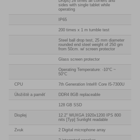
Drops) 26 times all corners and
sides with single tablet while
operating
IP65
200 times x 1 m tumble test
Steel ball drop test, 25 mm diameter
rounded end steel weight of 250 gm
from 50cm. w/ screen protector
Glass screen protector
Operating Temperature: -10°C ~
50°C
CPU
7th Generation Intel® Core I5-7300U
Úložiště a paměť
DDR4 8GB replaceable
128 GB SSD
Displej
12.2" WUXGA 1920x1200 IPS 800
nits [Typ] Sunlight readable
Zvuk
2 Digital microphone array