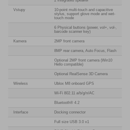
2 integrated speaker
Vstupy
10-point multi-touch and capacitive
stylus, support glove mode and wet-
touch mode
6 Physical buttons (power, vol+, vol-,
barcode scanner key)
Kamera
2MP front camera
8MP rear camera, Auto Focus, Flash
Optional 2MP front camera (Win10
Hello compatible)
Optional RealSense 3D Camera
Wireless
Ublox M8 onboard GPS
Wi-Fi 802.11 a/b/g/n/AC
Bluetooth® 4.2
Interface
Docking connector
Full size USB 3.0 x1