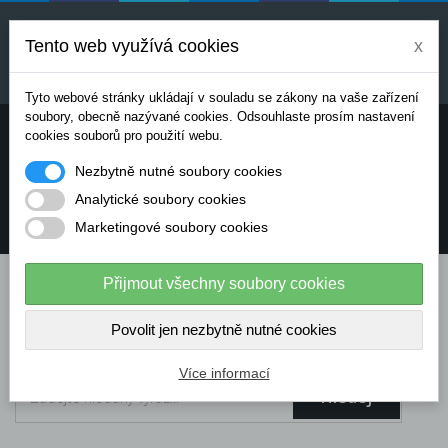
Uvedené ceny jsou orientační a mohou se měnit v
závislosti na aktuálních cenách výrobců a
Tento web využívá cookies
x
dodavatelů. Pro přesnou cenovou nabídku prosím
kontaktujte naše obchodní oddělení.
Tyto webové stránky ukládají v souladu se zákony na vaše zařízení
soubory, obecně nazývané cookies. Odsouhlaste prosím nastavení
Potřebujete poradit? Chcete objednávat telefonicky:
cookies souborů pro použití webu.
Nezbytně nutné soubory cookies
+420 724 136 713
Analytické soubory cookies
Marketingové soubory cookies
info@dataflex-security.com
Přijmout všechny soubory cookies
Povolit jen nezbytně nutné cookies
Více informací
Hledej