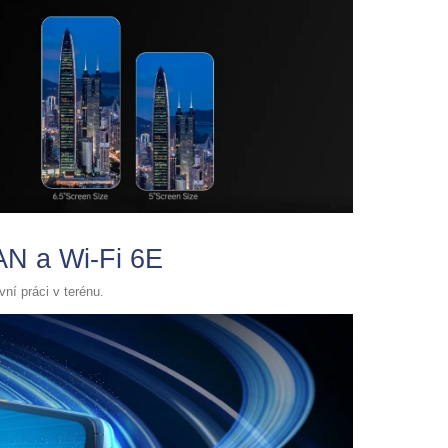
N a Wi-Fi 6E
vní práci v terénu.