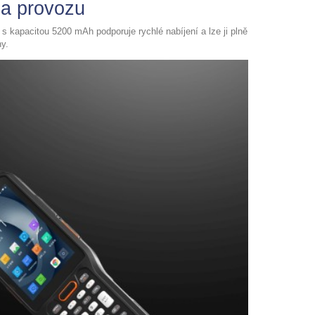
za provozu
 s kapacitou 5200 mAh podporuje rychlé nabíjení a lze ji plně
ny.