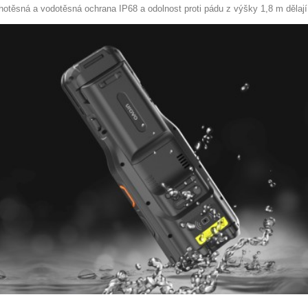
hotěsná a vodotěsná ochrana IP68 a odolnost proti pádu z výšky 1,8 m dělají z