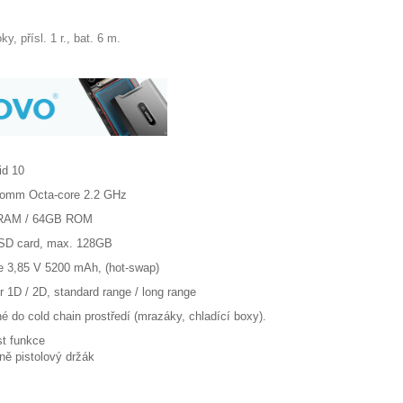
ky, přísl. 1 r., bat. 6 m.
id 10
omm Octa-core 2.2 GHz
RAM / 64GB ROM
SD card, max. 128GB
ie 3,85 V 5200 mAh, (hot-swap)
r 1D / 2D, standard range / long range
é do cold chain prostředí (mrazáky, chladící boxy).
st funkce
lně pistolový držák