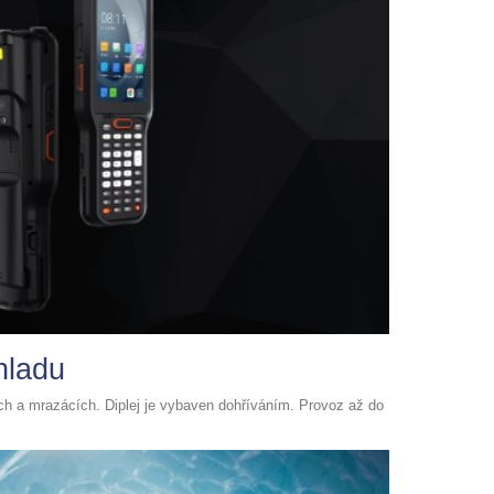
hladu
ech a mrazácích. Diplej je vybaven dohříváním. Provoz až do