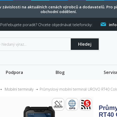
 závislosti na aktuálních cenách výrobců a dodavatelů. Pro
obchodní oddělení.
Potřebujete poradit? Chcete objednávat telefonicky:
inf
Hledej
Podpora
Blog
Servis
Mobilní terminály
Průmyslový mobilní terminál UROVO RT40 Col
Průmy
RT40 