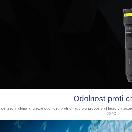
Odolnost proti c
ndenzační clona a funkce odolnosti proti chladu pro provoz v chladících box
-30 °C.