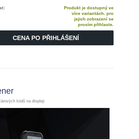
st:
Produkt je dostupný ve
více variantách. pro
jejich zobrazení se
prosím přihlaste.
CENA PO PŘIHLÁŠENÍ
ener
árových kódů na displeji.