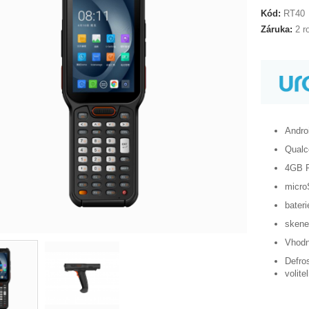
Kód:
RT40
Záruka:
2 ro
Andro
Qualc
4GB 
micro
bater
skene
Vhodn
Defro
volite