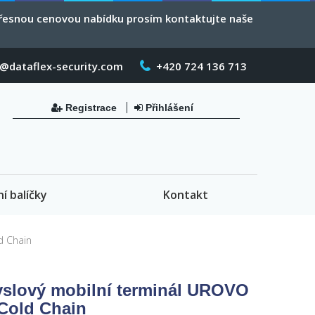
 přesnou cenovou nabídku prosím kontaktujte naše
o@dataflex-security.com
+420 724 136 713
Registrace
Přihlášení
ní balíčky
Kontakt
d Chain
slový mobilní terminál UROVO
Cold Chain