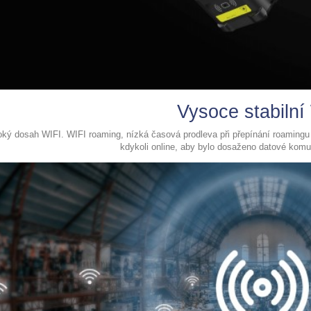
Vysoce stabilní
ký dosah WIFI. WIFI roaming, nízká časová prodleva při přepínání roamingu a
kdykoli online, aby bylo dosaženo datové kom