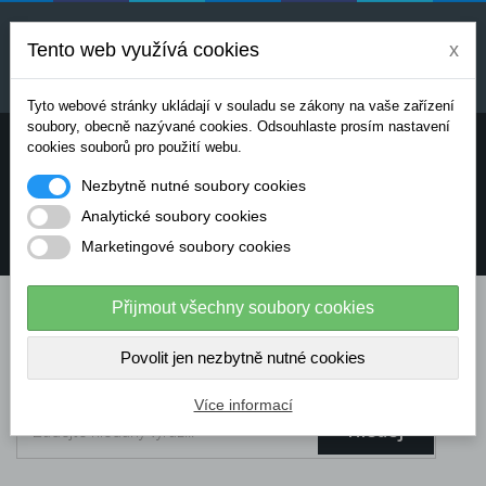
Uvedené ceny jsou orientační a mohou se měnit v
závislosti na aktuálních cenách výrobců a
Tento web využívá cookies
x
dodavatelů. Pro přesnou cenovou nabídku prosím
kontaktujte naše obchodní oddělení.
Tyto webové stránky ukládají v souladu se zákony na vaše zařízení
soubory, obecně nazývané cookies. Odsouhlaste prosím nastavení
Potřebujete poradit? Chcete objednávat telefonicky:
cookies souborů pro použití webu.
Nezbytně nutné soubory cookies
+420 724 136 713
Analytické soubory cookies
Marketingové soubory cookies
info@dataflex-security.com
Přijmout všechny soubory cookies
Povolit jen nezbytně nutné cookies
Více informací
Hledej