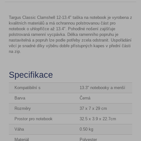
Targus Classic Clamshell 12-13.4" taška na notebook je vyrobena z
kvalitních materiálů a má ochrannou polstrovanou část pro
notebook o uhlopříčce až 13.4". Pohodlné nošení zajišťuje
polstrovaná ramenní vycpávka. Délka ramenního popruhu je
nastavitelná a popruh lze podle potřeby zcela odstranit. Uspořádání
věcí je snadné díky výběru dobře přístupných kapes v přední části
na zip.
Specifikace
Kompatibilní s
13.3" notebooky a menší
Barva
Černá
Rozměry
37 x 7 x 29 cm
Prostor pro notebook
32.5 x 3.9 x 22.7cm
Váha
0.50 kg
Materiál
Polyester