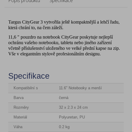
Popis produktu
Specifikace
Targus CityGear 3 vytvořila ještě kompaktnější a lehčí řadu,
která chrání to, na čem záleží.
11,6 " pouzdro na notebook CityGear poskytuje nejlepší
ochránu vašeho notebooku, tabletu nebo jiného zařízení
včetně příslušenství uloženého ve velké přední kapse na zip.
Vše v elegantním stylově profesionálním designu.
Specifikace
Kompatibilní s
11.6" Notebooky a menší
Barva
černá
Rozměry
32 x 2.3 x 24 cm
Materiál
Polyuretan, PU
Váha
0.2 kg