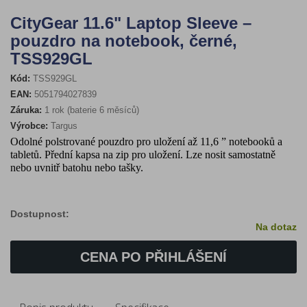
CityGear 11.6" Laptop Sleeve –
pouzdro na notebook, černé,
TSS929GL
Kód:
TSS929GL
EAN:
5051794027839
Záruka:
1 rok (baterie 6 měsíců)
Výrobce:
Targus
Odolné polstrované pouzdro pro uložení až 11,6 ” notebooků a
tabletů. Přední kapsa na zip pro uložení. Lze nosit samostatně
nebo uvnitř batohu nebo tašky.
Dostupnost:
Na dotaz
CENA PO PŘIHLÁŠENÍ