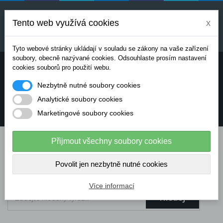
Uvedené ceny jsou orientační a mohou se měnit v
závislosti na aktuálních cenách výrobců a
Tento web využívá cookies
x
dodavatelů. Pro přesnou cenovou nabídku prosím
kontaktujte naše obchodní oddělení.
Tyto webové stránky ukládají v souladu se zákony na vaše zařízení
soubory, obecně nazývané cookies. Odsouhlaste prosím nastavení
Potřebujete poradit? Chcete objednávat telefonicky:
cookies souborů pro použití webu.
Nezbytně nutné soubory cookies
+420 724 136 713
Analytické soubory cookies
Marketingové soubory cookies
info@dataflex-security.com
Přijmout všechny soubory cookies
Povolit jen nezbytně nutné cookies
Více informací
Hledej