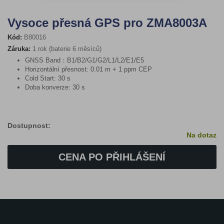
Vysoce přesná GPS pro ZMA8003A
Kód:
B80016
Záruka:
1 rok (baterie 6 měsíců)
GNSS Band：B1/B2/G1/G2/L1/L2/E1/E5
Horizontální přesnost: 0.01 m + 1 ppm CEP
Cold Start: 30 s
Doba konverze: 30 s
Dostupnost:
Na dotaz
CENA PO PŘIHLÁŠENÍ