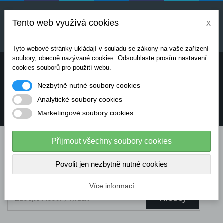
Uvedené ceny jsou orientační a mohou se měnit v
závislosti na aktuálních cenách výrobců a
Tento web využívá cookies
x
dodavatelů. Pro přesnou cenovou nabídku prosím
kontaktujte naše obchodní oddělení.
Tyto webové stránky ukládají v souladu se zákony na vaše zařízení
soubory, obecně nazývané cookies. Odsouhlaste prosím nastavení
Potřebujete poradit? Chcete objednávat telefonicky:
cookies souborů pro použití webu.
Nezbytně nutné soubory cookies
+420 724 136 713
Analytické soubory cookies
Marketingové soubory cookies
info@dataflex-security.com
Přijmout všechny soubory cookies
Povolit jen nezbytně nutné cookies
Více informací
Hledej