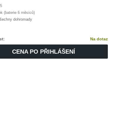
5
k (baterie 6 měsíců)
všechny dohromady
st:
Na dotaz
CENA PO PŘIHLÁŠENÍ