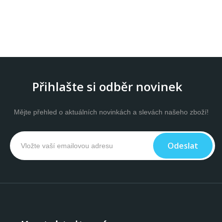
Přihlašte si odběr novinek
Mějte přehled o aktuálních novinkách a slevách našeho zboží!
Odeslat