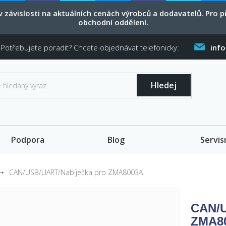
 závislosti na aktuálních cenách výrobců a dodavatelů. Pro
obchodní oddělení.
Potřebujete poradit? Chcete objednávat telefonicky:
inf
Hledej
Podpora
Blog
Servis
CAN/USB/UART/Nabíječka pro ZMA8003A
CAN/U
ZMA8