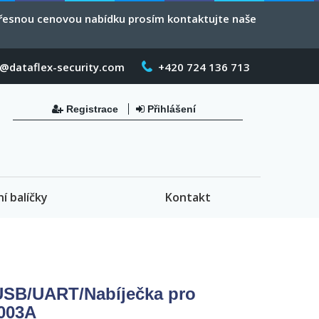
 přesnou cenovou nabídku prosím kontaktujte naše
o@dataflex-security.com
+420 724 136 713
Registrace
Přihlášení
ní balíčky
Kontakt
SB/UART/Nabíječka pro
003A