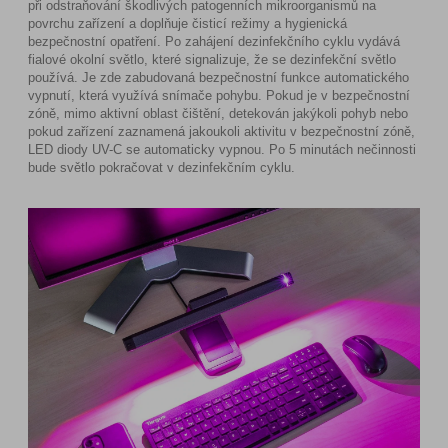
při odstraňování škodlivých patogenních mikroorganismů na
povrchu zařízení a doplňuje čisticí režimy a hygienická
bezpečnostní opatření. Po zahájení dezinfekčního cyklu vydává
fialové okolní světlo, které signalizuje, že se dezinfekční světlo
používá. Je zde zabudovaná bezpečnostní funkce automatického
vypnutí, která využívá snímače pohybu. Pokud je v bezpečnostní
zóně, mimo aktivní oblast čištění, detekován jakýkoli pohyb nebo
pokud zařízení zaznamená jakoukoli aktivitu v bezpečnostní zóně,
LED diody UV-C se automaticky vypnou. Po 5 minutách nečinnosti
bude světlo pokračovat v dezinfekčním cyklu.