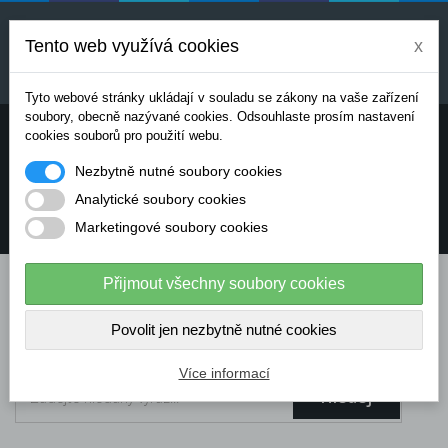
Uvedené ceny jsou orientační a mohou se měnit v
závislosti na aktuálních cenách výrobců a
Tento web využívá cookies
x
dodavatelů. Pro přesnou cenovou nabídku prosím
kontaktujte naše obchodní oddělení.
Tyto webové stránky ukládají v souladu se zákony na vaše zařízení
soubory, obecně nazývané cookies. Odsouhlaste prosím nastavení
Potřebujete poradit? Chcete objednávat telefonicky:
cookies souborů pro použití webu.
Nezbytně nutné soubory cookies
+420 724 136 713
Analytické soubory cookies
Marketingové soubory cookies
info@dataflex-security.com
Přijmout všechny soubory cookies
Povolit jen nezbytně nutné cookies
Více informací
Hledej