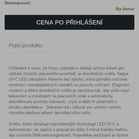
Dostupnost:
Na dotaz
CENA PO PŘIHLÁŠENÍ
Popis produktu
Vzhledem k tomu, že firmy i jednotlivci hledají účinná řešení pro
udržení čistšího pracovního prostředí, je dezinfekční světlo Targus
UV-C LED základním řešením bez dotyku, která pomáhá snižovat
množství choroboplodných zárodků na povrchu zařízení. Elegantní,
moderní a lehké dezinfekční světlo je navrženo tak, aby stálo mezi
klávesnicí a monitorem na pracovním stole a automaticky
dezinfikovalo povrchy klávesnic, myší a dalších předmětů v
dosahu dezinfekce . Dokonce má i zákoutí pro uložení vašeho
chytrého telefonu během dezinfekčního cyklu.
Světlo, které obsahuje nejmodernější technologii LED UV-C a
automatizaci, se zapíná a pracuje po dobu 5 minut každou hodinu,
aby rozložilo DNA mikroorganismů. Pravidelné používání je účinné