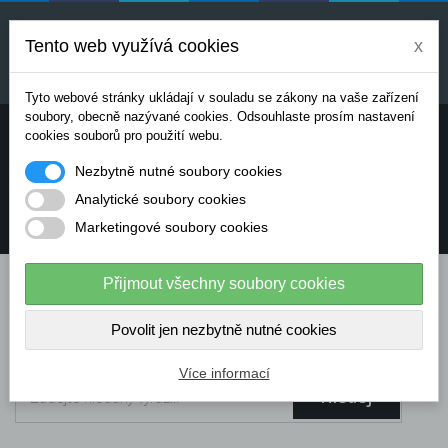
Uvedené ceny jsou orientační a mohou se měnit v
závislosti na aktuálních cenách výrobců a
Tento web využívá cookies
x
dodavatelů. Pro přesnou cenovou nabídku prosím
kontaktujte naše obchodní oddělení.
Tyto webové stránky ukládají v souladu se zákony na vaše zařízení
soubory, obecně nazývané cookies. Odsouhlaste prosím nastavení
Potřebujete poradit? Chcete objednávat telefonicky:
cookies souborů pro použití webu.
Nezbytně nutné soubory cookies
+420 724 136 713
Analytické soubory cookies
Marketingové soubory cookies
info@dataflex-security.com
Přijmout všechny soubory cookies
Povolit jen nezbytně nutné cookies
Více informací
Hledej