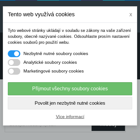
Uvedené ceny jsou orientační a mohou se měnit v
závislosti na aktuálních cenách výrobců a
Tento web využívá cookies
x
dodavatelů. Pro přesnou cenovou nabídku prosím
kontaktujte naše obchodní oddělení.
Tyto webové stránky ukládají v souladu se zákony na vaše zařízení
soubory, obecně nazývané cookies. Odsouhlaste prosím nastavení
Potřebujete poradit? Chcete objednávat telefonicky:
cookies souborů pro použití webu.
Nezbytně nutné soubory cookies
+420 724 136 713
Analytické soubory cookies
Marketingové soubory cookies
info@dataflex-security.com
Přijmout všechny soubory cookies
Povolit jen nezbytně nutné cookies
Více informací
Hledej