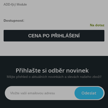
ADD-
f(x)
Module
Dostupnost:
Na dotaz
CENA PO PŘIHLÁŠENÍ
Přihlašte si odběr novinek
Mějte přehled o aktuálních novinkách a slevách našeho zboží!
Odeslat