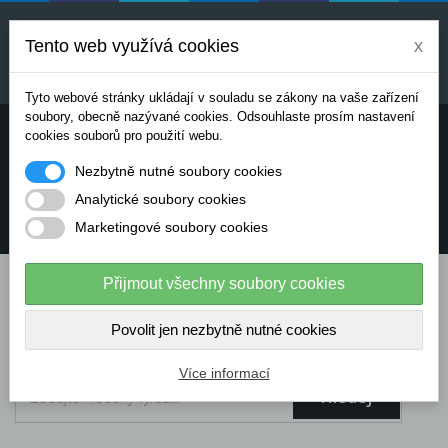
Uvedené ceny jsou orientační a mohou se měnit v
závislosti na aktuálních cenách výrobců a
Tento web využívá cookies
x
dodavatelů. Pro přesnou cenovou nabídku prosím
kontaktujte naše obchodní oddělení.
Tyto webové stránky ukládají v souladu se zákony na vaše zařízení
soubory, obecně nazývané cookies. Odsouhlaste prosím nastavení
Potřebujete poradit? Chcete objednávat telefonicky:
cookies souborů pro použití webu.
Nezbytně nutné soubory cookies
+420 724 136 713
Analytické soubory cookies
Marketingové soubory cookies
info@dataflex-security.com
Přijmout všechny soubory cookies
Povolit jen nezbytně nutné cookies
Více informací
Hledej