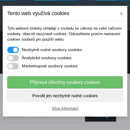
Uvedené ceny jsou orientační a mohou se měnit v
závislosti na aktuálních cenách výrobců a
Tento web využívá cookies
x
dodavatelů. Pro přesnou cenovou nabídku prosím
kontaktujte naše obchodní oddělení.
Tyto webové stránky ukládají v souladu se zákony na vaše zařízení
soubory, obecně nazývané cookies. Odsouhlaste prosím nastavení
Potřebujete poradit? Chcete objednávat telefonicky:
cookies souborů pro použití webu.
Nezbytně nutné soubory cookies
+420 724 136 713
Analytické soubory cookies
Marketingové soubory cookies
info@dataflex-security.com
Přijmout všechny soubory cookies
Povolit jen nezbytně nutné cookies
Více informací
Hledej