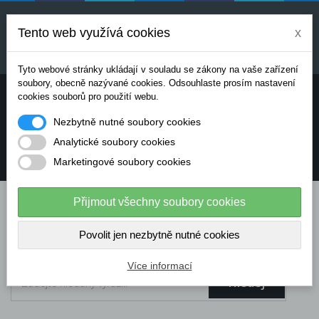
Uvedené ceny jsou orientační a mohou se měnit v
závislosti na aktuálních cenách výrobců a
Tento web využívá cookies
x
dodavatelů. Pro přesnou cenovou nabídku prosím
kontaktujte naše obchodní oddělení.
Tyto webové stránky ukládají v souladu se zákony na vaše zařízení
soubory, obecně nazývané cookies. Odsouhlaste prosím nastavení
Potřebujete poradit? Chcete objednávat telefonicky:
cookies souborů pro použití webu.
Nezbytně nutné soubory cookies
+420 724 136 713
Analytické soubory cookies
Marketingové soubory cookies
info@dataflex-security.com
Přijmout všechny soubory cookies
Povolit jen nezbytně nutné cookies
Více informací
Hledej