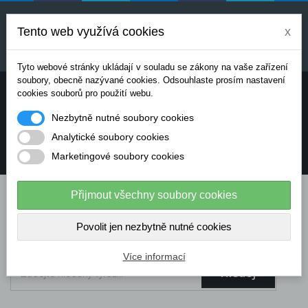
Uvedené ceny jsou orientační a mohou se měnit v
závislosti na aktuálních cenách výrobců a
Tento web využívá cookies
x
dodavatelů. Pro přesnou cenovou nabídku prosím
kontaktujte naše obchodní oddělení.
Tyto webové stránky ukládají v souladu se zákony na vaše zařízení
soubory, obecně nazývané cookies. Odsouhlaste prosím nastavení
Potřebujete poradit? Chcete objednávat telefonicky:
cookies souborů pro použití webu.
Nezbytně nutné soubory cookies
+420 724 136 713
Analytické soubory cookies
Marketingové soubory cookies
info@dataflex-security.com
Přijmout všechny soubory cookies
Povolit jen nezbytně nutné cookies
Více informací
Hledej