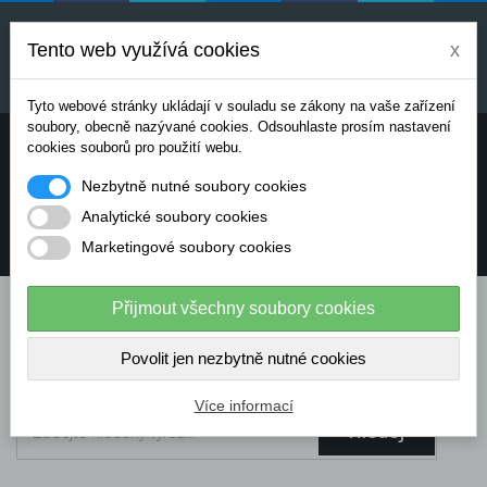
Uvedené ceny jsou orientační a mohou se měnit v
závislosti na aktuálních cenách výrobců a
Tento web využívá cookies
x
dodavatelů. Pro přesnou cenovou nabídku prosím
kontaktujte naše obchodní oddělení.
Tyto webové stránky ukládají v souladu se zákony na vaše zařízení
soubory, obecně nazývané cookies. Odsouhlaste prosím nastavení
Potřebujete poradit? Chcete objednávat telefonicky:
cookies souborů pro použití webu.
Nezbytně nutné soubory cookies
+420 724 136 713
Analytické soubory cookies
Marketingové soubory cookies
info@dataflex-security.com
Přijmout všechny soubory cookies
Povolit jen nezbytně nutné cookies
Více informací
Hledej