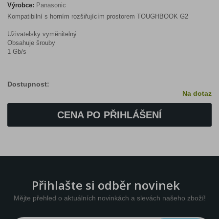
Výrobce:
Panasonic
Kompatibilní s horním rozšiřujícím prostorem TOUGHBOOK G2
Uživatelsky vyměnitelný
Obsahuje šrouby
1 Gb/s
Dostupnost:
Na dotaz
CENA PO PŘIHLÁŠENÍ
Přihlašte si odběr novinek
Mějte přehled o aktuálních novinkách a slevách našeho zboží!