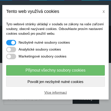
Uvedené ceny jsou orientační a mohou se měnit v
závislosti na aktuálních cenách výrobců a
Tento web využívá cookies
x
dodavatelů. Pro přesnou cenovou nabídku prosím
kontaktujte naše obchodní oddělení.
Tyto webové stránky ukládají v souladu se zákony na vaše zařízení
soubory, obecně nazývané cookies. Odsouhlaste prosím nastavení
Potřebujete poradit? Chcete objednávat telefonicky:
cookies souborů pro použití webu.
Nezbytně nutné soubory cookies
+420 724 136 713
Analytické soubory cookies
Marketingové soubory cookies
info@dataflex-security.com
Přijmout všechny soubory cookies
Povolit jen nezbytně nutné cookies
Více informací
Hledej