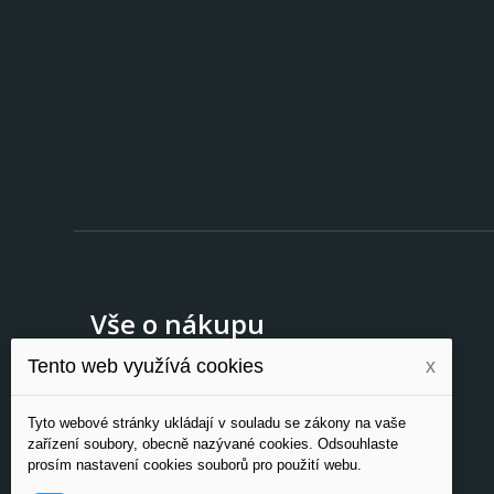
Vše o nákupu
Tento web využívá cookies
x
Novinky
O nás
Tyto webové stránky ukládají v souladu se zákony na vaše
Kontakty
zařízení soubory, obecně nazývané cookies. Odsouhlaste
Doprava a platba
prosím nastavení cookies souborů pro použití webu.
Ochrana osobních údajů