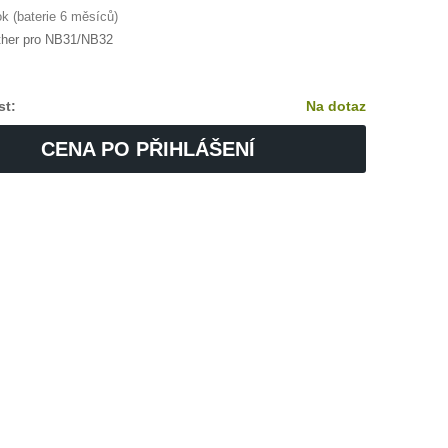
k (baterie 6 měsíců)
ther pro NB31/NB32
st:
Na dotaz
CENA PO PŘIHLÁŠENÍ