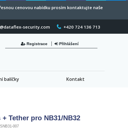
 přesnou cenovou nabídku prosím kontaktujte naše
o@dataflex-security.com
+420 724 136 713
Registrace
Přihlášení
ní balíčky
Kontakt
s + Tether pro NB31/NB32
SNB31-007