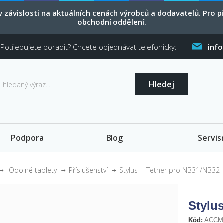
 závislosti na aktuálních cenách výrobců a dodavatelů. Pro
obchodní oddělení.
Potřebujete poradit? Chcete objednávat telefonicky:
inf
Hledej
Podpora
Blog
Servis
Odolné tablety
Příslušenství
Stylus + Tether pro NB31/NB32
Stylu
Kód:
ACCM