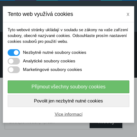
Uvedené ceny jsou orientační a mohou se měnit v
závislosti na aktuálních cenách výrobců a
Tento web využívá cookies
x
dodavatelů. Pro přesnou cenovou nabídku prosím
kontaktujte naše obchodní oddělení.
Tyto webové stránky ukládají v souladu se zákony na vaše zařízení
soubory, obecně nazývané cookies. Odsouhlaste prosím nastavení
Potřebujete poradit? Chcete objednávat telefonicky:
cookies souborů pro použití webu.
Nezbytně nutné soubory cookies
+420 724 136 713
Analytické soubory cookies
Marketingové soubory cookies
info@dataflex-security.com
Přijmout všechny soubory cookies
Povolit jen nezbytně nutné cookies
Více informací
Hledej