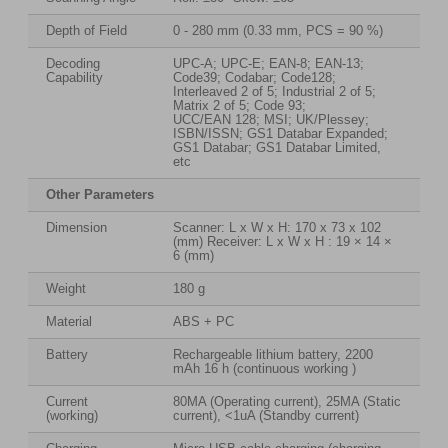
Depth of Field
0 - 280 mm (0.33 mm, PCS = 90 %)
Decoding
UPC-A; UPC-E; EAN-8; EAN-13;
Capability
Code39; Codabar; Code128;
Interleaved 2 of 5; Industrial 2 of 5;
Matrix 2 of 5; Code 93;
UCC/EAN 128; MSI; UK/Plessey;
ISBN/ISSN; GS1 Databar Expanded;
GS1 Databar; GS1 Databar Limited,
etc
Other Parameters
Dimension
Scanner: L x W x H: 170 x 73 x 102
(mm) Receiver: L x W x H : 19 × 14 ×
6 (mm)
Weight
180 g
Material
ABS + PC
Battery
Rechargeable lithium battery, 2200
mAh 16 h (continuous working )
Current
80MA (Operating current), 25MA (Static
(working)
current), <1uA (Standby current)