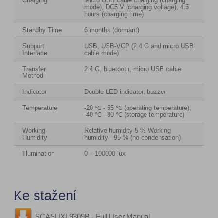
Charging
Micro USB cable charging (charging
mode), DC5 V (charging voltage), 4.5
hours (charging time)
Standby Time
6 months (dormant)
Support
USB, USB-VCP (2.4 G and micro USB
Interface
cable mode)
Transfer
2.4 G, bluetooth, micro USB cable
Method
Indicator
Double LED indicator, buzzer
Temperature
-20 ℃ - 55 ℃ (operating temperature),
-40 ℃ - 80 ℃ (storage temperature)
Working
Relative humidity 5 % Working
Humidity
humidity - 95 % (no condensation)
Illumination
0 – 100000 lux
Ke stažení
SCASUXL9309B - Full User Manual