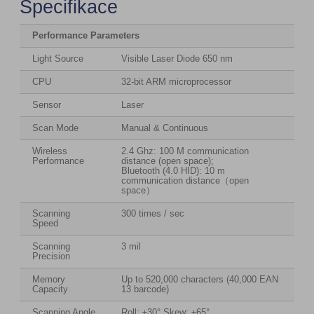
Specifikace
Performance Parameters
Light Source
Visible Laser Diode 650 nm
CPU
32-bit ARM microprocessor
Sensor
Laser
Scan Mode
Manual & Continuous
Wireless
2.4 Ghz: 100 M communication
Performance
distance (open space);
Bluetooth (4.0 HID): 10 m
communication distance（open
space）
Scanning
300 times / sec
Speed
Scanning
3 mil
Precision
Memory
Up to 520,000 characters (40,000 EAN
Capacity
13 barcode)
Scanning Angle
Roll: ±30° Skew: ±65°