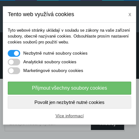
Uvedené ceny jsou orientační a mohou se měnit v
závislosti na aktuálních cenách výrobců a
Tento web využívá cookies
x
dodavatelů. Pro přesnou cenovou nabídku prosím
kontaktujte naše obchodní oddělení.
Tyto webové stránky ukládají v souladu se zákony na vaše zařízení
soubory, obecně nazývané cookies. Odsouhlaste prosím nastavení
Potřebujete poradit? Chcete objednávat telefonicky:
cookies souborů pro použití webu.
Nezbytně nutné soubory cookies
+420 724 136 713
Analytické soubory cookies
Marketingové soubory cookies
info@dataflex-security.com
Přijmout všechny soubory cookies
Povolit jen nezbytně nutné cookies
Více informací
Hledej