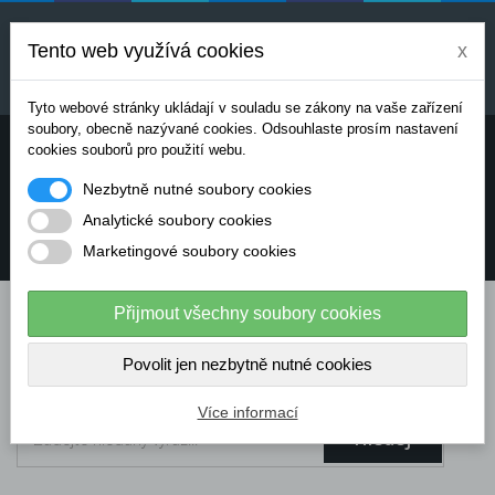
Uvedené ceny jsou orientační a mohou se měnit v
závislosti na aktuálních cenách výrobců a
Tento web využívá cookies
x
dodavatelů. Pro přesnou cenovou nabídku prosím
kontaktujte naše obchodní oddělení.
Tyto webové stránky ukládají v souladu se zákony na vaše zařízení
soubory, obecně nazývané cookies. Odsouhlaste prosím nastavení
Potřebujete poradit? Chcete objednávat telefonicky:
cookies souborů pro použití webu.
Nezbytně nutné soubory cookies
+420 724 136 713
Analytické soubory cookies
Marketingové soubory cookies
info@dataflex-security.com
Přijmout všechny soubory cookies
Povolit jen nezbytně nutné cookies
Více informací
Hledej