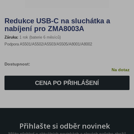
Redukce USB-C na sluchátka a
nabíjení pro ZMA8003A
Záruka:
1 rok (baterie 6 měsíců)
Podpora A5501/A5502/A5503/A5505/A8001/A8002
Dostupnost:
Na dotaz
CENA PO PŘIHLÁŠENÍ
Přihlašte si odběr novinek
Mějte přehled o aktuálních novinkách a slevách našeho zboží!