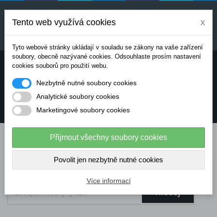
Uvedené ceny jsou orientační a mohou se měnit v
závislosti na aktuálních cenách výrobců a
Tento web využívá cookies
x
dodavatelů. Pro přesnou cenovou nabídku prosím
kontaktujte naše obchodní oddělení.
Tyto webové stránky ukládají v souladu se zákony na vaše zařízení
soubory, obecně nazývané cookies. Odsouhlaste prosím nastavení
Potřebujete poradit? Chcete objednávat telefonicky:
cookies souborů pro použití webu.
Nezbytně nutné soubory cookies
+420 724 136 713
Analytické soubory cookies
Marketingové soubory cookies
info@dataflex-security.com
Přijmout všechny soubory cookies
Povolit jen nezbytně nutné cookies
Více informací
Hledej