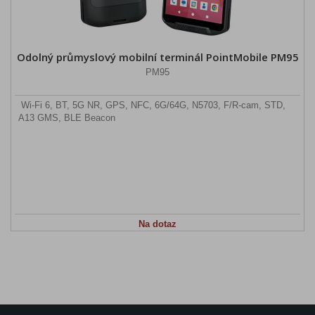
Odolný průmyslový mobilní terminál PointMobile PM95
PM95
Wi-Fi 6, BT, 5G NR, GPS, NFC, 6G/64G, N5703, F/R-cam, STD,
A13 GMS, BLE Beacon
Na dotaz