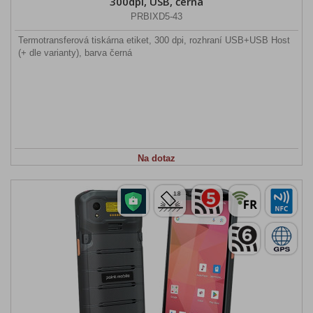
300dpi, USB, černá
PRBIXD5-43
Termotransferová tiskárna etiket, 300 dpi, rozhraní USB+USB Host
(+ dle varianty), barva černá
Na dotaz