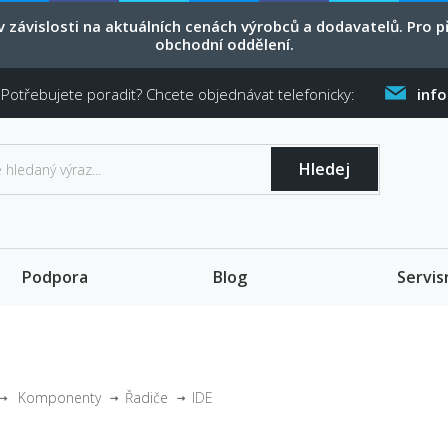
 závislosti na aktuálních cenách výrobců a dodavatelů. Pro
obchodní oddělení.
Potřebujete poradit? Chcete objednávat telefonicky:
inf
Hledej
Podpora
Blog
Servis
Komponenty
Řadiče
IDE