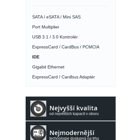
SATA / eSATA / Mini SAS
Port Multiplier
USB 3.1 / 3.0 Kontrolér
ExpressCard / CardBus / PCMCIA
IDE
Gigabit Ethernet
ExpressCard / Cardbus Adaptér
Nejvyšší kvalita
od největších kapacit v oboru
Nejmodernější
technologie dostupná na trhu