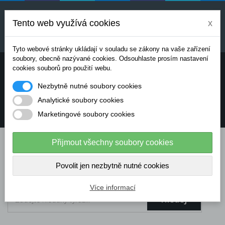
Uvedené ceny jsou orientační a mohou se měnit v
závislosti na aktuálních cenách výrobců a
Tento web využívá cookies
x
dodavatelů. Pro přesnou cenovou nabídku prosím
kontaktujte naše obchodní oddělení.
Tyto webové stránky ukládají v souladu se zákony na vaše zařízení
soubory, obecně nazývané cookies. Odsouhlaste prosím nastavení
Potřebujete poradit? Chcete objednávat telefonicky:
cookies souborů pro použití webu.
Nezbytně nutné soubory cookies
+420 724 136 713
Analytické soubory cookies
Marketingové soubory cookies
info@dataflex-security.com
Přijmout všechny soubory cookies
Povolit jen nezbytně nutné cookies
Více informací
Hledej