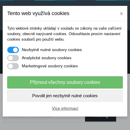
Uvedené ceny jsou orientační a mohou se měnit v
závislosti na aktuálních cenách výrobců a
Tento web využívá cookies
x
dodavatelů. Pro přesnou cenovou nabídku prosím
kontaktujte naše obchodní oddělení.
Tyto webové stránky ukládají v souladu se zákony na vaše zařízení
soubory, obecně nazývané cookies. Odsouhlaste prosím nastavení
Potřebujete poradit? Chcete objednávat telefonicky:
cookies souborů pro použití webu.
Nezbytně nutné soubory cookies
+420 724 136 713
Analytické soubory cookies
Marketingové soubory cookies
info@dataflex-security.com
Přijmout všechny soubory cookies
Povolit jen nezbytně nutné cookies
Více informací
Hledej