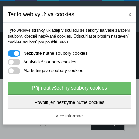
Uvedené ceny jsou orientační a mohou se měnit v
závislosti na aktuálních cenách výrobců a
Tento web využívá cookies
x
dodavatelů. Pro přesnou cenovou nabídku prosím
kontaktujte naše obchodní oddělení.
Tyto webové stránky ukládají v souladu se zákony na vaše zařízení
soubory, obecně nazývané cookies. Odsouhlaste prosím nastavení
Potřebujete poradit? Chcete objednávat telefonicky:
cookies souborů pro použití webu.
Nezbytně nutné soubory cookies
+420 724 136 713
Analytické soubory cookies
Marketingové soubory cookies
info@dataflex-security.com
Přijmout všechny soubory cookies
Povolit jen nezbytně nutné cookies
Více informací
Hledej