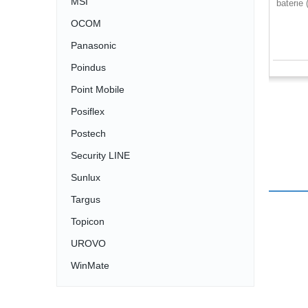
MSI
baterie
OCOM
Panasonic
Poindus
Point Mobile
Posiflex
Postech
Security LINE
Sunlux
Targus
Topicon
UROVO
WinMate