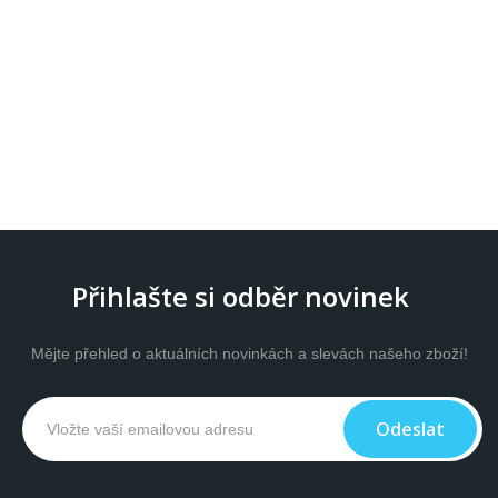
Přihlašte si odběr novinek
Mějte přehled o aktuálních novinkách a slevách našeho zboží!
Odeslat