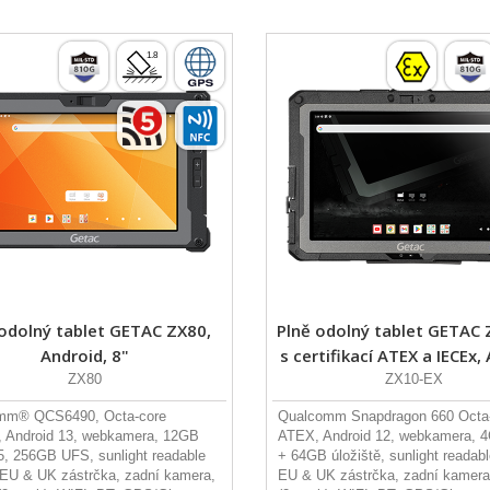
 odolný tablet GETAC ZX80,
Plně odolný tablet GETAC
Android, 8"
s certifikací ATEX a IECEx,
ZX80
ZX10-EX
mm® QCS6490, Octa-core
Qualcomm Snapdragon 660 Octa-
 Android 13, webkamera, 12GB
ATEX, Android 12, webkamera,
 256GB UFS, sunlight readable
+ 64GB úložiště, sunlight readable
, EU & UK zástrčka, zadní kamera,
EU & UK zástrčka, zadní kamera,