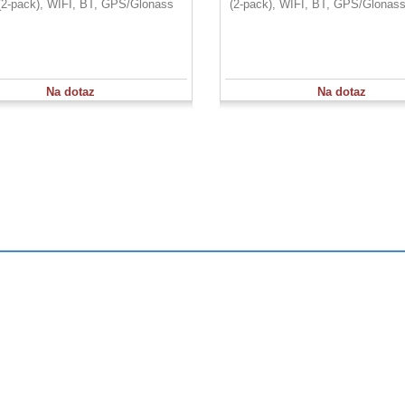
 (2-pack), WIFI, BT, GPS/Glonass
(2-pack), WIFI, BT, GPS/Glonas
Na dotaz
Na dotaz