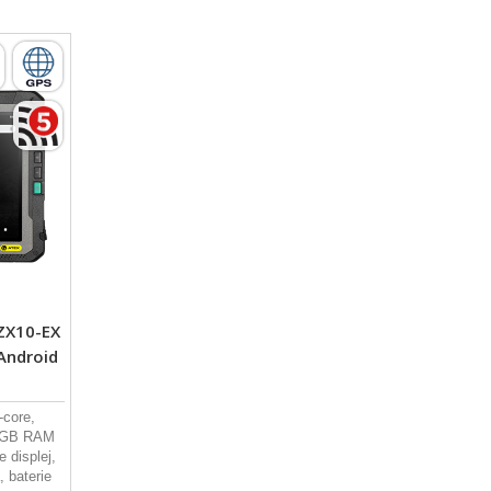
 ZX10-EX
 Android
core,
 4GB RAM
 displej,
 baterie