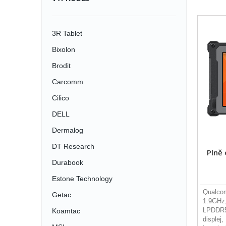
3R Tablet
Bixolon
Brodit
Carcomm
Cilico
DELL
Dermalog
DT Research
Plně
Durabook
Estone Technology
Qualco
Getac
1.9GHz,
LPDDR5,
Koamtac
displej