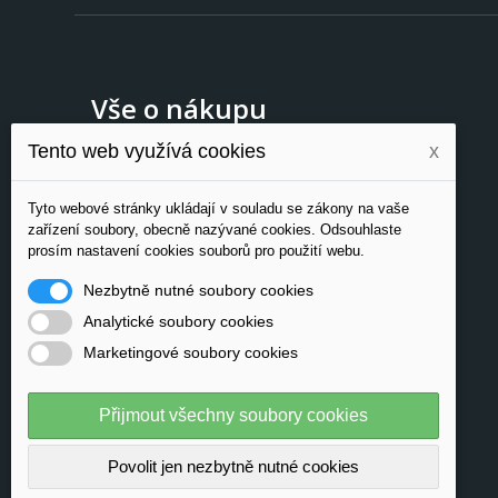
Vše o nákupu
Tento web využívá cookies
x
Novinky
O nás
Tyto webové stránky ukládají v souladu se zákony na vaše
Kontakty
zařízení soubory, obecně nazývané cookies. Odsouhlaste
Doprava a platba
prosím nastavení cookies souborů pro použití webu.
Ochrana osobních údajů
Nezbytně nutné soubory cookies
Reklamační řád
Obchodní podmínky
Analytické soubory cookies
Zpětný odběr
Marketingové soubory cookies
Registrace
Přijmout všechny soubory cookies
Povolit jen nezbytně nutné cookies