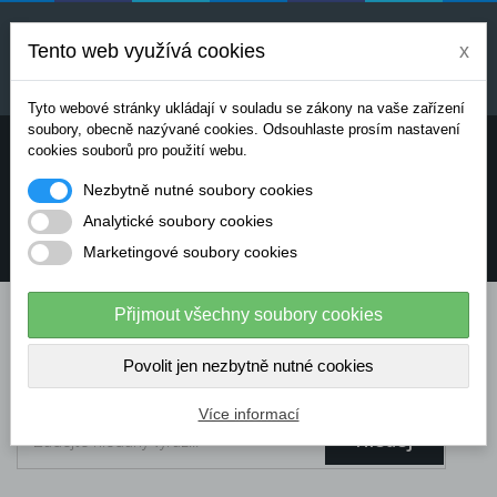
Uvedené ceny jsou orientační a mohou se měnit v
závislosti na aktuálních cenách výrobců a
Tento web využívá cookies
x
dodavatelů. Pro přesnou cenovou nabídku prosím
kontaktujte naše obchodní oddělení.
Tyto webové stránky ukládají v souladu se zákony na vaše zařízení
soubory, obecně nazývané cookies. Odsouhlaste prosím nastavení
Potřebujete poradit? Chcete objednávat telefonicky:
cookies souborů pro použití webu.
Nezbytně nutné soubory cookies
+420 724 136 713
Analytické soubory cookies
Marketingové soubory cookies
info@dataflex-security.com
Přijmout všechny soubory cookies
Povolit jen nezbytně nutné cookies
Více informací
Hledej