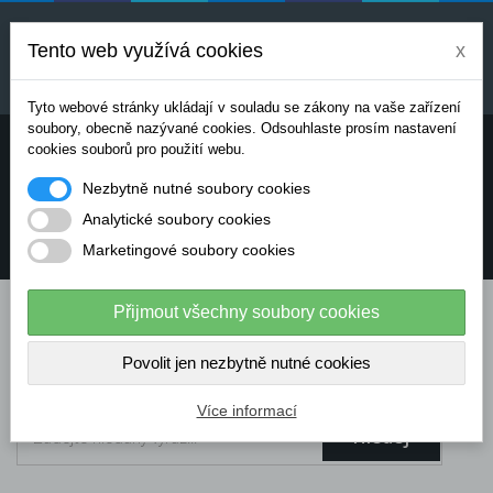
Uvedené ceny jsou orientační a mohou se měnit v
závislosti na aktuálních cenách výrobců a
Tento web využívá cookies
x
dodavatelů. Pro přesnou cenovou nabídku prosím
kontaktujte naše obchodní oddělení.
Tyto webové stránky ukládají v souladu se zákony na vaše zařízení
soubory, obecně nazývané cookies. Odsouhlaste prosím nastavení
Potřebujete poradit? Chcete objednávat telefonicky:
cookies souborů pro použití webu.
Nezbytně nutné soubory cookies
+420 724 136 713
Analytické soubory cookies
Marketingové soubory cookies
info@dataflex-security.com
Přijmout všechny soubory cookies
Povolit jen nezbytně nutné cookies
Více informací
Hledej