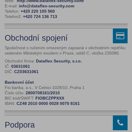
Web:
http://www.dataflex-security.com/
E-mail:
info@dataflex-security.com
Telefon:
+420 220 105 560
Telefon2:
+420 724 136 713
Obchodní spojení
Společnost s ručením omezeným zapsaná v obchodním rejstříku
vedeném Městským soudem v Praze, oddíl C, vložka 235086.
Obchodní firma:
Dataflex Security, s.r.o.
IČ:
03631061
DIČ:
CZ03631061
Bankovní účet
Fio banka, a.s., V Celnici 1028/10, Praha 1
Číslo účtu:
2800708161/2010
BIC kód/SWIFT:
FIOBCZPPXXX
IBAN:
CZ48 2010 0000 0028 0070 8161
Podpora